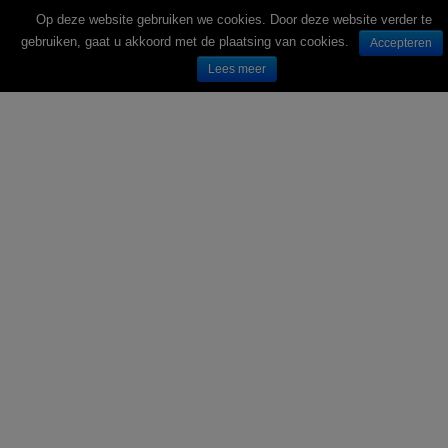
Op deze website gebruiken we cookies. Door deze website verder te
gebruiken, gaat u akkoord met de plaatsing van cookies.
Accepteren
Lees meer
Wekelijks nieuwe folders van Nederlandse supermarkten en winkels