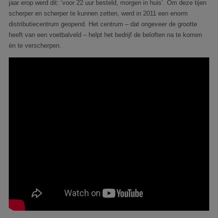
jaar erop werd dit: ‘voor 22 uur besteld, morgen in huis’. Om deze tijen
scherper en scherper te kunnen zetten, werd in 2011 een enorm
distributiecentrum geopend. Het centrum – dat ongeveer de grootte
heeft van een voetbalveld – helpt het bedrijf de beloften na te komen
én te verscherpen.