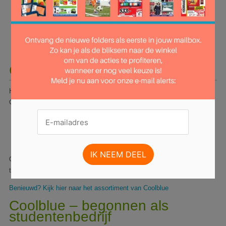
Coolblue archieven
Coolblue – het assortiment
Het assortiment van Coolblue is haast oneindig. Wat je ook zoekt, bij
Coolblue ben je zeker van drie dingen:
Je gaat het product zeker
vinden
Je gaat het product
vinden
voor een goede prijs
Het product wordt razendsnel thuisbezorgd.
Of je nu op zoek bent naar elektronica, huishoudelijke artikelen of
tuingereedschap, je bent bij Coolblue aan het juiste adres.
Benieuwd? Kijk hier naar het assortiment van Coolblue
Coolblue – begonnen als
studentenbedrijf