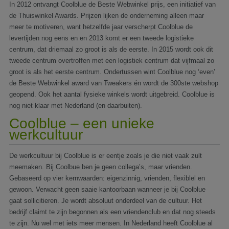
In 2012 ontvangt Coolblue de Beste Webwinkel prijs, een initiatief van
de Thuiswinkel Awards. Prijzen lijken de onderneming alleen maar
meer te motiveren, want hetzelfde jaar verscherpt Coolblue de
levertijden nog eens en en 2013 komt er een tweede logistieke
centrum, dat driemaal zo groot is als de eerste. In 2015 wordt ook dit
tweede centrum overtroffen met een logistiek centrum dat vijfmaal zo
groot is als het eerste centrum. Ondertussen wint Coolblue nog ‘even’
de Beste Webwinkel award van Tweakers én wordt de 300ste webshop
geopend. Ook het aantal fysieke winkels wordt uitgebreid. Coolblue is
nog niet klaar met Nederland (en daarbuiten).
Coolblue – een unieke
werkcultuur
De werkcultuur bij Coolblue is er eentje zoals je die niet vaak zult
meemaken. Bij Coolbue ben je geen collega’s, maar vrienden.
Gebaseerd op vier kernwaarden: eigenzinnig, vrienden, flexiblel en
gewoon. Verwacht geen saaie kantoorbaan wanneer je bij Coolblue
gaat sollicitieren. Je wordt absoluut onderdeel van de cultuur. Het
bedrijf claimt te zijn begonnen als een vriendenclub en dat nog steeds
te zijn. Nu wel met iets meer mensen. In Nederland heeft Coolblue al