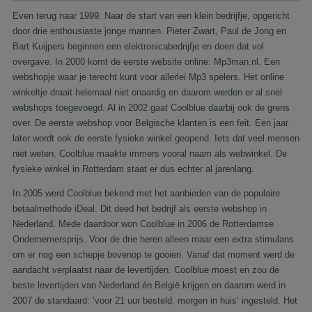
Even terug naar 1999. Naar de start van een klein bedrijfje, opgericht
door drie enthousiaste jonge mannen. Pieter Zwart, Paul de Jong en
Bart Kuijpers beginnen een elektronicabedrijfje en doen dat vol
overgave. In 2000 komt de eerste website online: Mp3man.nl. Een
webshopje waar je terecht kunt voor allerlei Mp3 spelers. Het online
winkeltje draait helemaal niet onaardig en daarom werden er al snel
webshops toegevoegd. Al in 2002 gaat Coolblue daarbij ook de grens
over. De eerste webshop voor Belgische klanten is een feit. Een jaar
later wordt ook de eerste fysieke winkel geopend. Iets dat veel mensen
niet weten. Coolblue maakte immers vooral naam als webwinkel. De
fysieke winkel in Rotterdam staat er dus echter al jarenlang.
In 2005 werd Coolblue bekend met het aanbieden van de populaire
betaalmethode iDeal. Dit deed het bedrijf als eerste webshop in
Nederland. Mede daardoor won Coolblue in 2006 de Rotterdamse
Ondernemersprijs. Voor de drie heren alleen maar een extra stimulans
om er nog een schepje bovenop te gooien. Vanaf dat moment werd de
aandacht verplaatst naar de levertijden. Coolblue moest en zou de
beste levertijden van Nederland én België krijgen en daarom werd in
2007 de standaard: ‘voor 21 uur besteld, morgen in huis’ ingesteld. Het