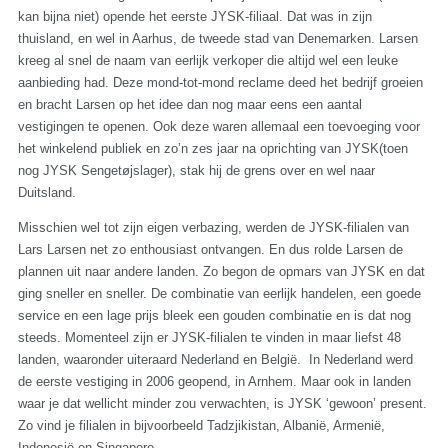
kan bijna niet) opende het eerste JYSK-filiaal. Dat was in zijn
thuisland, en wel in Aarhus, de tweede stad van Denemarken. Larsen
kreeg al snel de naam van eerlijk verkoper die altijd wel een leuke
aanbieding had. Deze mond-tot-mond reclame deed het bedrijf groeien
en bracht Larsen op het idee dan nog maar eens een aantal
vestigingen te openen. Ook deze waren allemaal een toevoeging voor
het winkelend publiek en zo’n zes jaar na oprichting van JYSK(toen
nog JYSK Sengetøjslager), stak hij de grens over en wel naar
Duitsland.
Misschien wel tot zijn eigen verbazing, werden de JYSK-filialen van
Lars Larsen net zo enthousiast ontvangen. En dus rolde Larsen de
plannen uit naar andere landen. Zo begon de opmars van JYSK en dat
ging sneller en sneller. De combinatie van eerlijk handelen, een goede
service en een lage prijs bleek een gouden combinatie en is dat nog
steeds. Momenteel zijn er JYSK-filialen te vinden in maar liefst 48
landen, waaronder uiteraard Nederland en België. In Nederland werd
de eerste vestiging in 2006 geopend, in Arnhem. Maar ook in landen
waar je dat wellicht minder zou verwachten, is JYSK ‘gewoon’ present.
Zo vind je filialen in bijvoorbeeld Tadzjikistan, Albanië, Armenië,
Indonesië en Singapore.