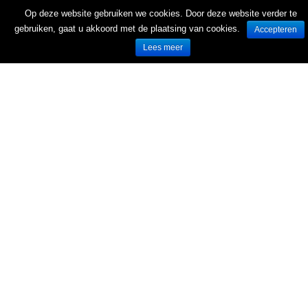
Op deze website gebruiken we cookies. Door deze website verder te
gebruiken, gaat u akkoord met de plaatsing van cookies.
Accepteren
Lees meer
Wekelijks nieuwe folders van Nederlandse supermarkten en winkels