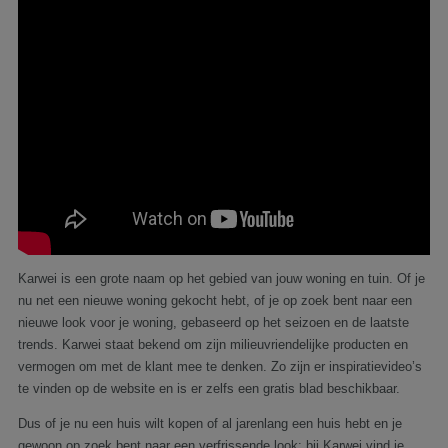
Karwei is een grote naam op het gebied van jouw woning en tuin. Of je
nu net een nieuwe woning gekocht hebt, of je op zoek bent naar een
nieuwe look voor je woning, gebaseerd op het seizoen en de laatste
trends. Karwei staat bekend om zijn milieuvriendelijke producten en
vermogen om met de klant mee te denken. Zo zijn er inspiratievideo’s
te vinden op de website en is er zelfs een gratis blad beschikbaar.
Dus of je nu een huis wilt kopen of al jarenlang een huis hebt en je
gewoon op zoek bent naar een verfrissende look: bij Karwei vind je