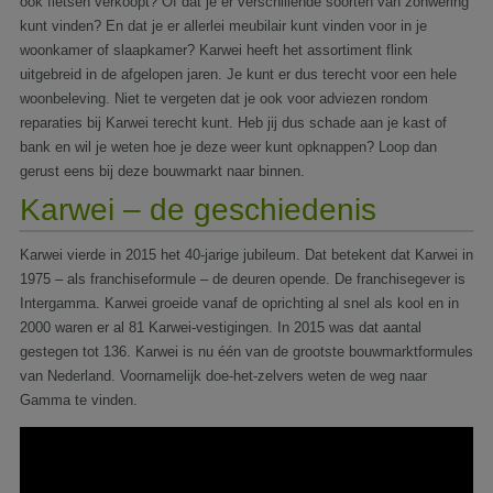
ook fietsen verkoopt? Of dat je er verschillende soorten van zonwering
kunt vinden? En dat je er allerlei meubilair kunt vinden voor in je
woonkamer of slaapkamer? Karwei heeft het assortiment flink
uitgebreid in de afgelopen jaren. Je kunt er dus terecht voor een hele
woonbeleving. Niet te vergeten dat je ook voor adviezen rondom
reparaties bij Karwei terecht kunt. Heb jij dus schade aan je kast of
bank en wil je weten hoe je deze weer kunt opknappen? Loop dan
gerust eens bij deze bouwmarkt naar binnen.
Karwei – de geschiedenis
Karwei vierde in 2015 het 40-jarige jubileum. Dat betekent dat Karwei in
1975 – als franchiseformule – de deuren opende. De franchisegever is
Intergamma. Karwei groeide vanaf de oprichting al snel als kool en in
2000 waren er al 81 Karwei-vestigingen. In 2015 was dat aantal
gestegen tot 136. Karwei is nu één van de grootste bouwmarktformules
van Nederland. Voornamelijk doe-het-zelvers weten de weg naar
Gamma te vinden.