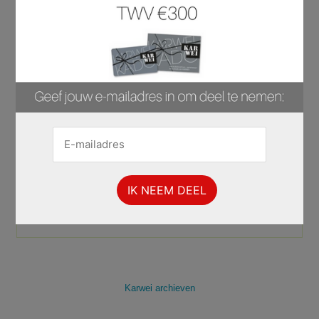
Karwei Folder
Week 31 · 27.07.2026 - 02.08.2026
blader door deze folder
Karwei archieven