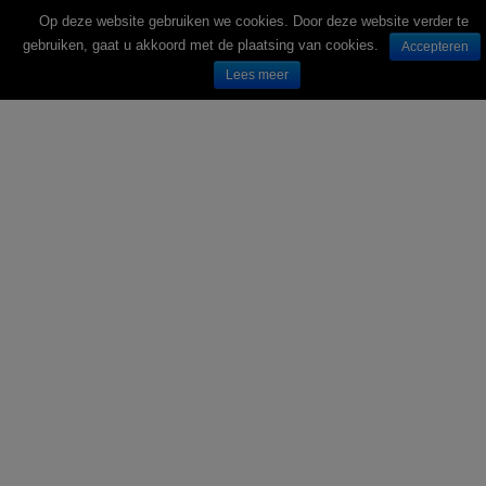
Op deze website gebruiken we cookies. Door deze website verder te
gebruiken, gaat u akkoord met de plaatsing van cookies.
Accepteren
Lees meer
Wekelijks nieuwe folders van Nederlandse supermarkten en winkels