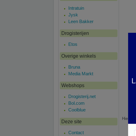
Intratuin
Jysk
Leen Bakker
Drogisterijen
Etos
Overige winkels
Bruna
Media Markt
Webshops
Drogisterij.net
Bol.com
Coolblue
Hier is 
Deze site
Contact