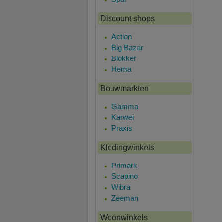
Discount shops
Action
Big Bazar
Blokker
Hema
Bouwmarkten
Gamma
Karwei
Praxis
Kledingwinkels
Primark
Scapino
Wibra
Zeeman
Woonwinkels