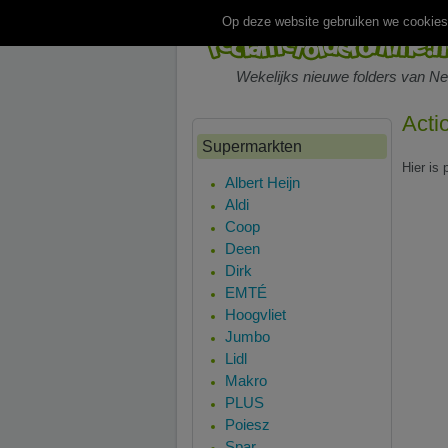
Op deze website gebruiken we cookies.
Wekelijks nieuwe folders van N
Acti
Supermarkten
Hier is 
Albert Heijn
Aldi
Coop
Deen
Dirk
EMTÉ
Hoogvliet
Jumbo
Lidl
Makro
PLUS
Poiesz
Spar