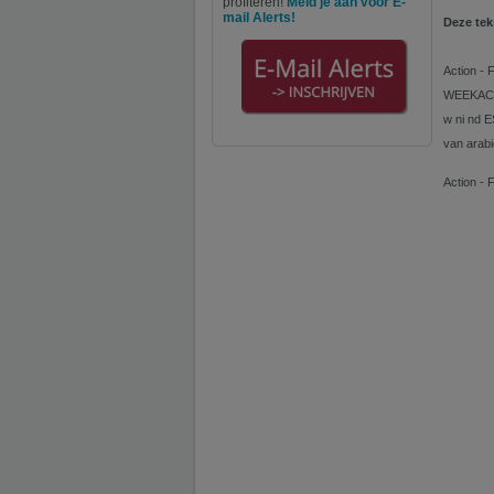
profiteren!
Meld je aan voor E-
mail Alerts!
Deze tek
Action - 
WEEKACT
w ni nd 
van arab
Action - 