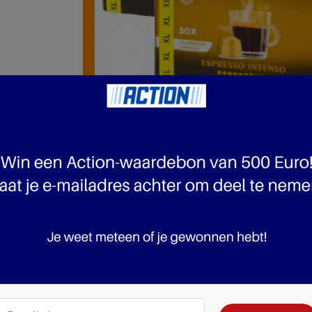
pagina 1 van 10 pagina's van de Action folder, geldig van 03.06.2026 tot 09.06