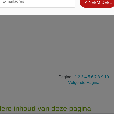
Pagina :
1
2
3
4
5
6
7
8
9
10
Volgende Pagina
ere inhoud van deze pagina