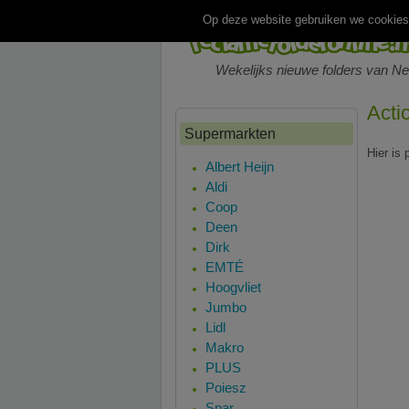
Op deze website gebruiken we cookies.
Wekelijks nieuwe folders van N
Acti
Supermarkten
Hier is 
Albert Heijn
Aldi
Coop
Deen
Dirk
EMTÉ
Hoogvliet
Jumbo
Lidl
Makro
PLUS
Poiesz
Spar