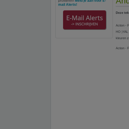
And
profiteren!
Meld je aan voor E-
mail Alerts!
Deze tek
Action - 
HO )YAL 
kleuren
Action - 