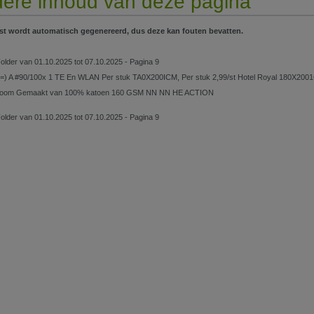
ere inhoud van deze pagina
st wordt automatisch gegenereerd, dus deze kan fouten bevatten.
Folder van 01.10.2025 tot 07.10.2025 - Pagina 9
=) A #90/100x 1 TE En WLAN Per stuk TA0X200ICM, Per stuk 2,99/st Hotel Royal 180X2001
 zoom Gemaakt van 100% katoen 160 GSM NN NN HE ACTION
Folder van 01.10.2025 tot 07.10.2025 - Pagina 9