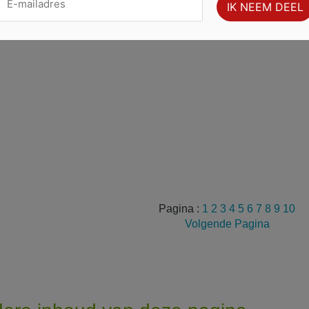
Pagina :
1
2
3
4
5
6
7
8
9
10
Volgende Pagina