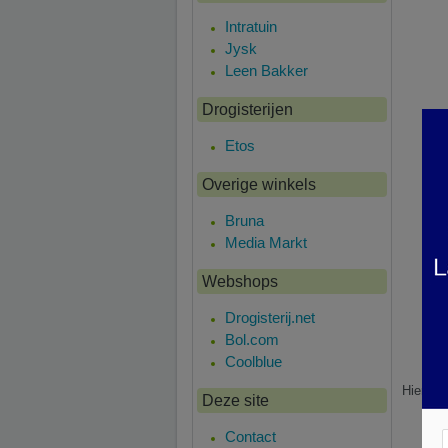
Intratuin
Jysk
Leen Bakker
Drogisterijen
Etos
Overige winkels
Bruna
Media Markt
Webshops
Drogisterij.net
Bol.com
Coolblue
Hier is 
Deze site
Contact