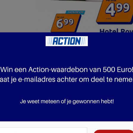
pagina 9 van 10 pagina's van de Action folder, geldig van 01.10.2025 tot 07.10