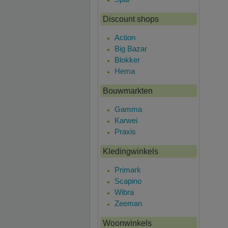
Discount shops
Action
Big Bazar
Blokker
Hema
Bouwmarkten
Gamma
Karwei
Praxis
Kledingwinkels
Primark
Scapino
Wibra
Zeeman
Woonwinkels