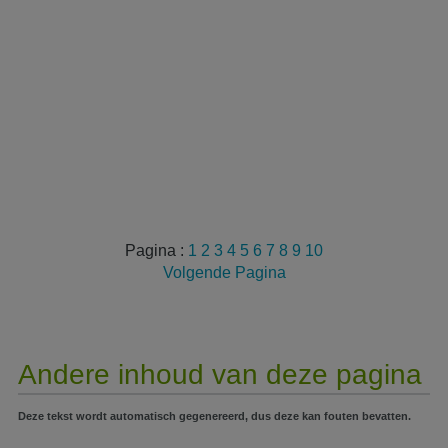
Pagina :
1
2
3
4
5
6
7
8
9
10
Volgende Pagina
Andere inhoud van deze pagina
Deze tekst wordt automatisch gegenereerd, dus deze kan fouten bevatten.