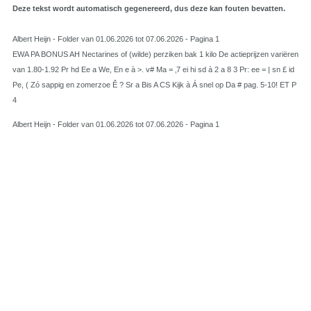
Deze tekst wordt automatisch gegenereerd, dus deze kan fouten bevatten.
Albert Heijn - Folder van 01.06.2026 tot 07.06.2026 - Pagina 1
EWA PA BONUS AH Nectarines of (wilde) perziken bak 1 kilo De actieprijzen variëren
van 1.80-1.92 Pr hd Ee a We, En e à >. v# Ma = ‚7 ei hi sd à 2 a 8 3 Pr: ee = | sn £ id
Pe, ( Zó sappig en zomerzoe Ê ? Sr a Bis A CS Kijk à Á snel op Da # pag. 5-10! ET P
4
Albert Heijn - Folder van 01.06.2026 tot 07.06.2026 - Pagina 1