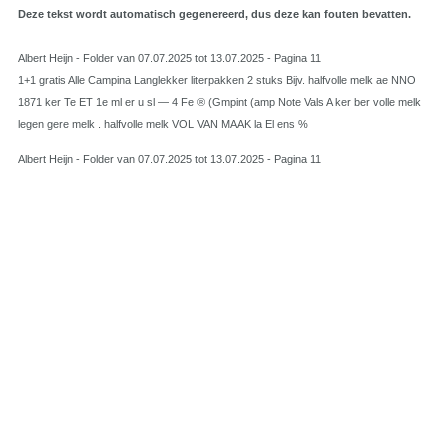
Deze tekst wordt automatisch gegenereerd, dus deze kan fouten bevatten.
Albert Heijn - Folder van 07.07.2025 tot 13.07.2025 - Pagina 11
1+1 gratis Alle Campina Langlekker literpakken 2 stuks Bijv. halfvolle melk ae NNO
1871 ker Te ET 1e ml er u sl — 4 Fe ® (Gmpint (amp Note Vals A ker ber volle melk
legen gere melk . halfvolle melk VOL VAN MAAK la El ens %
Albert Heijn - Folder van 07.07.2025 tot 13.07.2025 - Pagina 11