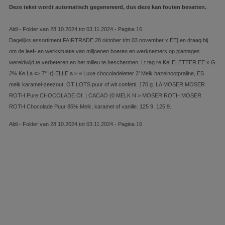
Deze tekst wordt automatisch gegenereerd, dus deze kan fouten bevatten.
Aldi - Folder van 28.10.2024 tot 03.11.2024 - Pagina 16
Dagelijks assortiment FAIRTRADE 28 oktober t/m 03 november x EE] en draag bij
om de leef- en werksituatie van miljoenen boeren en werknemers op plantages
wereldwijd te verbeteren en het milieu te beschermen. Lt tag re Ke’ ELETTER EE x G
2% Ke La «> 7° Ir} ELLE a > « Luxe chocoladeletter 2’ Melk hazelnootpraline, ES
melk karamel-zeezout, OT LOTS puur of wit confetti. 170 g. LA MOSER MOSER
ROTH Pure CHOCOLADE Of, | CACAO {0 MELK N > MOSER ROTH MOSER
ROTH Chocolade Puur 85% Melk, karamel of vanille. 125 9. 125 9.
Aldi - Folder van 28.10.2024 tot 03.11.2024 - Pagina 16