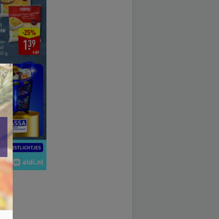
×
25.