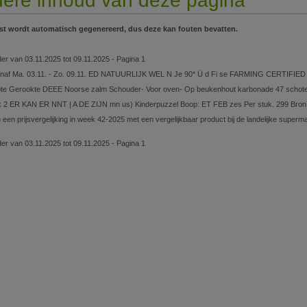
ere inhoud van deze pagina
st wordt automatisch gegenereerd, dus deze kan fouten bevatten.
lder van 03.11.2025 tot 09.11.2025 - Pagina 1
anaf Ma. 03.11. - Zo. 09.11. ED NATUURLIJK WEL N Je 90* Ü d Fi se FARMING CERTIFI
e Gerookte DEEE Noorse zalm Schouder- Voor oven- Op beukenhout karbonade 47 schotel of [
 x 2 ER KAN ER NNT | A DE ZIJN mn us) Kinderpuzzel Boop: ET FEB zes Per stuk. 299 Bro
 een prijsvergelijking in week 42-2025 met een vergelijkbaar product bij de landelijke superm
lder van 03.11.2025 tot 09.11.2025 - Pagina 1