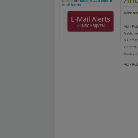
And
profiteren!
Meld je aan voor E-
mail Alerts!
Deze tek
Aldi - Fo
Geldig v
& Geraspt
vu Pe zi
basis van
Aldi - Fo