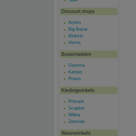
Discount shops
Action
Big Bazar
Blokker
Hema
Bouwmarkten
Gamma
Karwei
Praxis
Kledingwinkels
Primark
Scapino
Wibra
Zeeman
Woonwinkels