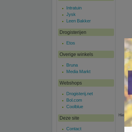
Intratuin
Jysk
Leen Bakker
Drogisterijen
Etos
Overige winkels
Bruna
Media Markt
Webshops
Drogisterij.net
Bol.com
Coolblue
Hier is 
Deze site
Contact