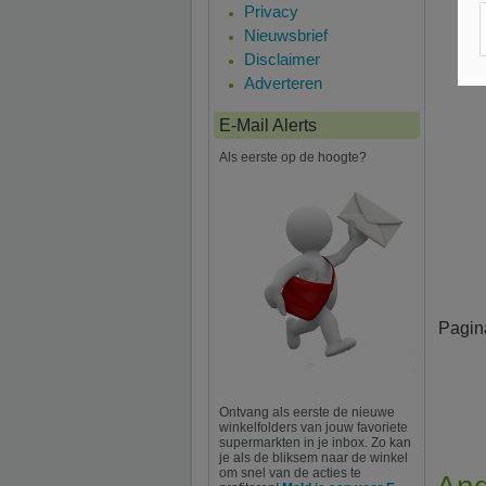
Privacy
Nieuwsbrief
Disclaimer
Adverteren
E-Mail Alerts
Als eerste op de hoogte?
Pagin
Ontvang als eerste de nieuwe
winkelfolders van jouw favoriete
supermarkten in je inbox. Zo kan
je als de bliksem naar de winkel
om snel van de acties te