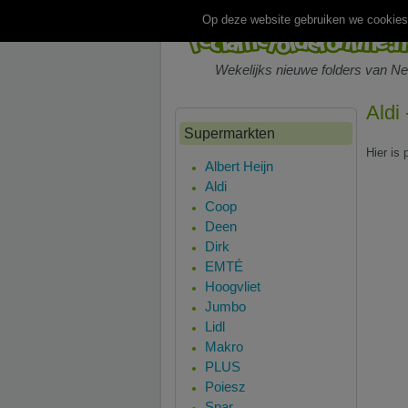
Op deze website gebruiken we cookies.
Wekelijks nieuwe folders van N
Aldi
Supermarkten
Hier is 
Albert Heijn
Aldi
Coop
Deen
Dirk
EMTÉ
Hoogvliet
Jumbo
Lidl
Makro
PLUS
Poiesz
Spar