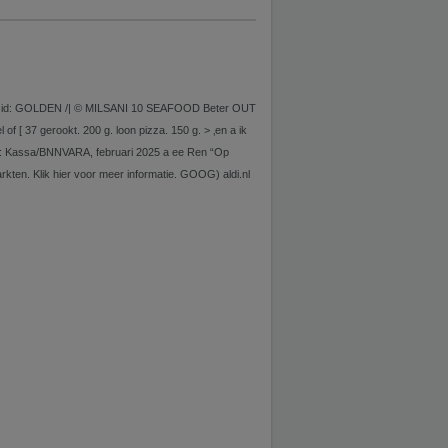
ED id: GOLDEN /| © MILSANI 10 SEAFOOD Beter OUT
 37 gerookt. 200 g. loon pizza. 150 g. > ‚en a ik
n: Kassa/BNNVARA, februari 2025 a ee Ren “Op
arkten. Klik hier voor meer informatie. GOOG) aldi.nl