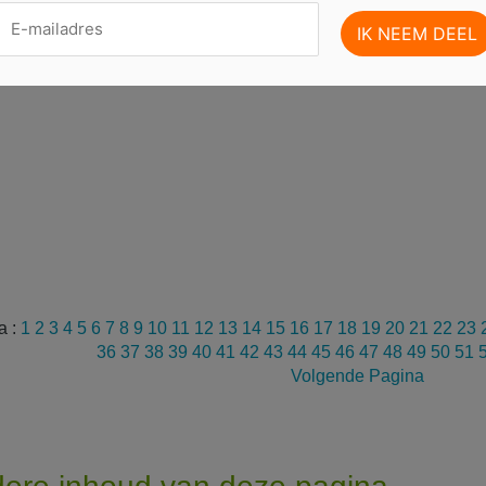
a :
1
2
3
4
5
6
7
8
9
10
11
12
13
14
15
16
17
18
19
20
21
22
23
36
37
38
39
40
41
42
43
44
45
46
47
48
49
50
51
Volgende Pagina