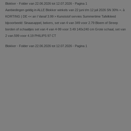
Blokker - Folder van 22.06.2026 tot 12.07.2026 - Pagina 1
Aanbiedingen geldig in ALLE Blokker winkels van 22 juni t/m 12 juli 2026 SN 30% =. à
KORTING | DE << an I Vanaf 3.99 > Kunststof servies Summertime Tafelkleed
bijvoorbeeld: Sinaasappel, bekers, set van 4 van 349 voor 2.79 Bloem of Streep
borden of schaaltjes set van 4 van 4-99 voor 3.49 140x240 cm Grote schaal, set van
2 van.599 voor 4.19 PHILIPS 97 CT
Blokker - Folder van 22.06.2026 tot 12.07.2026 - Pagina 1