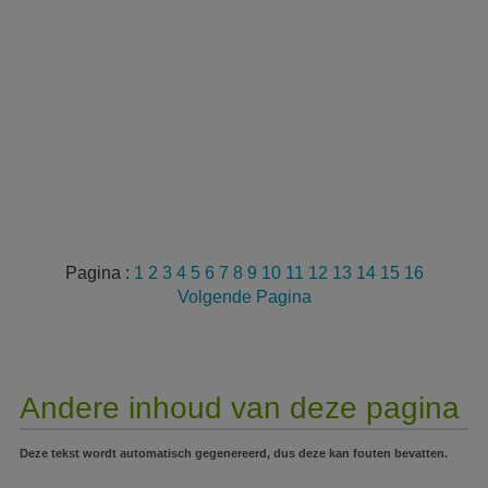
Pagina :
1
2
3
4
5
6
7
8
9
10
11
12
13
14
15
16
Volgende Pagina
Andere inhoud van deze pagina
Deze tekst wordt automatisch gegenereerd, dus deze kan fouten bevatten.