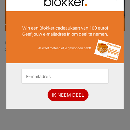
Hier is pagina 1 van 16 pagina's van de Blokker folder, geldig van
22.06.2026 tot 12.07.2026.