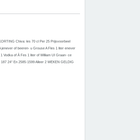
 KORTING Chiva: les 70 cl Per 25 Prijsvoorbeel
enever of beeren- u Grouse A Fles 1 liter enever
 1 Vodka of À Fes 1 liter of William UI Graan- ce
l a À 187 24° En 2585-1599 Alleer 2 WEKEN GELDIG