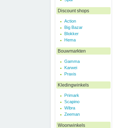
Discount shops
Action
Big Bazar
Blokker
Hema
Bouwmarkten
Gamma
Karwei
Praxis
Kledingwinkels
Primark
Scapino
Wibra
Zeeman
Woonwinkels