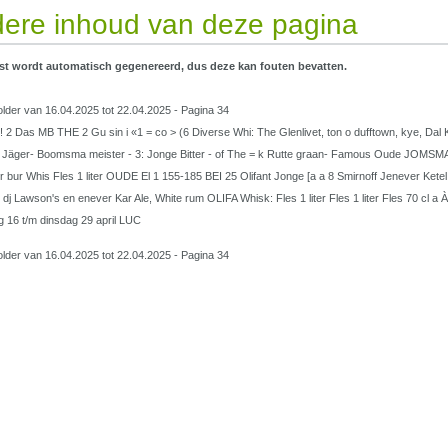
ere inhoud van deze pagina
st wordt automatisch gegenereerd, dus deze kan fouten bevatten.
lder van 16.04.2025 tot 22.04.2025 - Pagina 34
 2 Das MB THE 2 Gu sin i «1 = co > (6 Diverse Whi: The Glenlivet, ton o dufftown, kye, Dal
Jäger- Boomsma meister - 3: Jonge Bitter - of The = k Rutte graan- Famous Oude JOMSMA j
ter bur Whis Fles 1 liter OUDE El 1 155-185 BEI 25 Olifant Jonge [a a 8 Smirnoff Jenever Ketel
 dj Lawson's en enever Kar Ale, White rum OLIFA Whisk: Fles 1 liter Fles 1 liter Fles 70 c
 16 t/m dinsdag 29 april LUC
lder van 16.04.2025 tot 22.04.2025 - Pagina 34