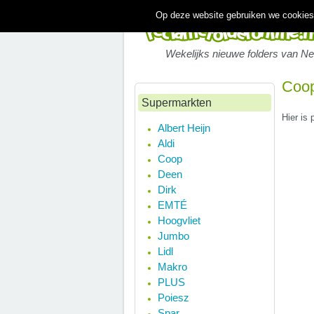
Op deze website gebruiken we cookies.
Wekelijks nieuwe folders van N
Coop
Supermarkten
Hier is
Albert Heijn
Aldi
Coop
Deen
Dirk
EMTÉ
Hoogvliet
Jumbo
Lidl
Makro
PLUS
Poiesz
Spar