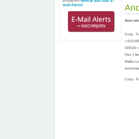
profiteren!
Meld je aan voor E-
mail Alerts!
And
Deze tek
Coop - Fo
> ESS AB!
345526 = 
Fles 1 li
Malibu Le
woensdag
Coop - Fo