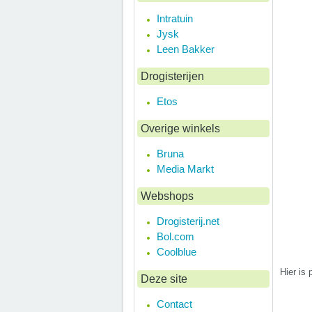
Intratuin
Jysk
Leen Bakker
Drogisterijen
Etos
Overige winkels
Bruna
Media Markt
Webshops
Drogisterij.net
Bol.com
Coolblue
Hier is
Deze site
Contact