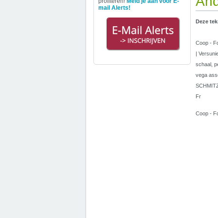
And
profiteren!
Meld je aan voor E-
mail Alerts!
Deze tek
Coop - Fo
| Versuni
schaal, p
vega asso
SCHMITZE
Fr
Coop - Fo