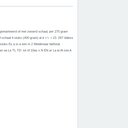
f gemarineerd of met zwoerd schaal, per 275 gram
 schaal 4 stuks (400 gram) al à = \- > 23. 297 Valess
5 stuks Es a st a een m 2 Weidenaar biefstuk
a Le TL TD: sé nf 10as x N EN ar La te Al zee A