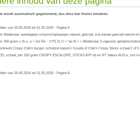
ere inhoud van deze pagina
st wordt automatisch gegenereerd, dus deze kan fouten bevatten.
lder van 25.05.2026 tot 31.05.2026 - Pagina 6
ek Weidenaar speklappen scharrel kiphaasjes naturel, gekruid, à la minute gekruid naturel o
er 200 gram x IS u ‚ u > Ge Re - 3 PS 11 © + "ae Kl = + Weidenaar S zigeuner gehaktschnitzel
rtiment Crispy Chik'n burger, schnitzel naturel / Gouda of Chik'n Crispy Sticks schaal 2 of 
L schaal, per 250 gram CRISPY ESCALOPE, STICKS ATP eb ee RT Valess AUS e, zen rvan o
lder van 25.05.2026 tot 31.05.2026 - Pagina 6