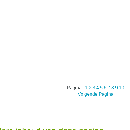
Pagina :
1
2
3
4
5
6
7
8
9
10
Volgende Pagina