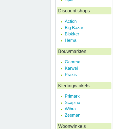
Discount shops
Action
Big Bazar
Blokker
Hema
Bouwmarkten
Gamma
Karwei
Praxis
Kledingwinkels
Primark
Scapino
Wibra
Zeeman
Woonwinkels