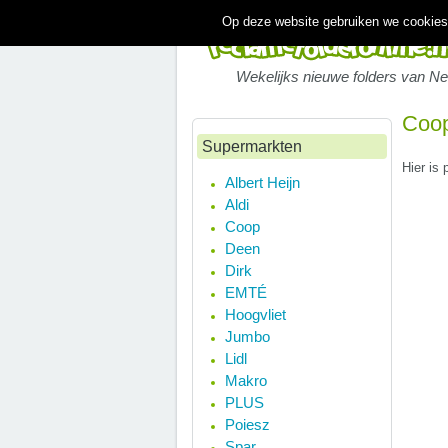
Op deze website gebruiken we cookies.
Wekelijks nieuwe folders van N
Coop
Supermarkten
Hier is
Albert Heijn
Aldi
Coop
Deen
Dirk
EMTÉ
Hoogvliet
Jumbo
Lidl
Makro
PLUS
Poiesz
Spar