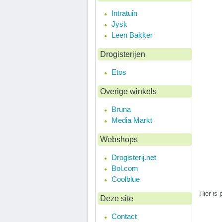
Intratuin
Jysk
Leen Bakker
Drogisterijen
Etos
Overige winkels
Bruna
Media Markt
Webshops
Drogisterij.net
Bol.com
Coolblue
Hier is
Deze site
Contact