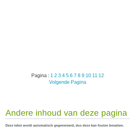
Pagina :
1
2
3
4
5
6
7
8
9
10
11
12
Volgende Pagina
Andere inhoud van deze pagina
Deze tekst wordt automatisch gegenereerd, dus deze kan fouten bevatten.