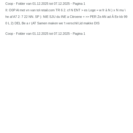
Coop - Folder van 01.12.2025 tot 07.12.2025 - Pagina 1
II: O0P Al met vn van tol retail.com TR 6 2. cf N ENT > es Loge = w fr à N ) x N mu \
he af A7 2: 7 22 NN. SP ): NIE SJU du INE a Citroene + >> PER Ze AN ad À Ee kb 99
0 L 2) DEL Be a r (AT Samen maken we ‘t verschil Lid makke DIS
Coop - Folder van 01.12.2025 tot 07.12.2025 - Pagina 1