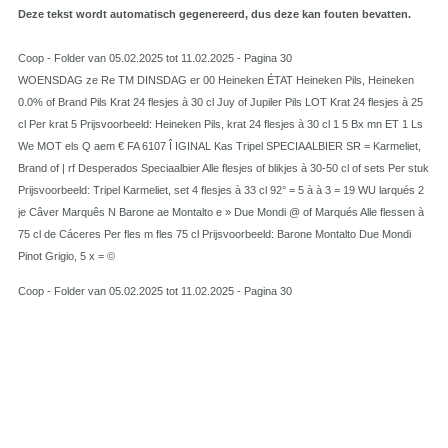
Deze tekst wordt automatisch gegenereerd, dus deze kan fouten bevatten.
Coop - Folder van 05.02.2025 tot 11.02.2025 - Pagina 30
WOENSDAG ze Re TM DINSDAG er 00 Heineken ÉTAT Heineken Pils, Heineken
0.0% of Brand Pils Krat 24 flesjes à 30 cl Juy of Jupiler Pils LOT Krat 24 flesjes à 25
cl Per krat 5 Prijsvoorbeeld: Heineken Pils, krat 24 flesjes à 30 cl 1 5 Bx mn ET 1 Ls
We MOT els Q aem € FA 6107 Î IGINAL Kas Tripel SPECIAALBIER SR = Karmeliet,
Brand of | rf Desperados Speciaalbier Alle flesjes of blikjes à 30-50 cl of sets Per stuk
Prijsvoorbeeld: Tripel Karmeliet, set 4 flesjes à 33 cl 92° = 5 à à 3 = 19 WU larqués 2
je Câver Marquês N Barone ae Montalto e » Due Mondi @ of Marqués Alle flessen à
75 cl de Cáceres Per fles m fles 75 cl Prijsvoorbeeld: Barone Montalto Due Mondi
Pinot Grigio, 5 x = ©
Coop - Folder van 05.02.2025 tot 11.02.2025 - Pagina 30