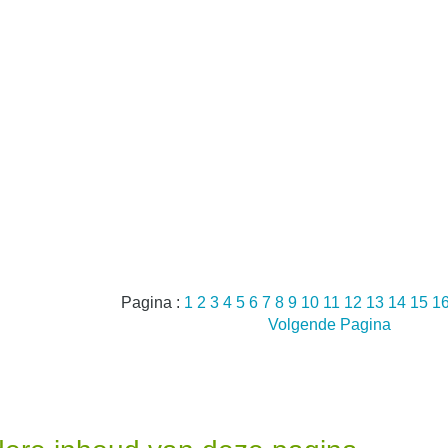
Pagina :
1
2
3
4
5
6
7
8
9
10
11
12
13
14
15
1
Volgende Pagina