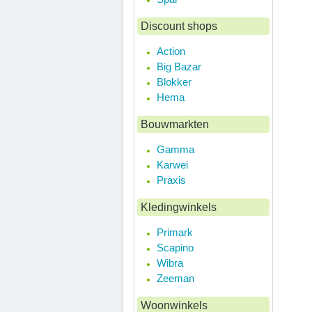
Discount shops
Action
Big Bazar
Blokker
Hema
Bouwmarkten
Gamma
Karwei
Praxis
Kledingwinkels
Primark
Scapino
Wibra
Zeeman
Woonwinkels