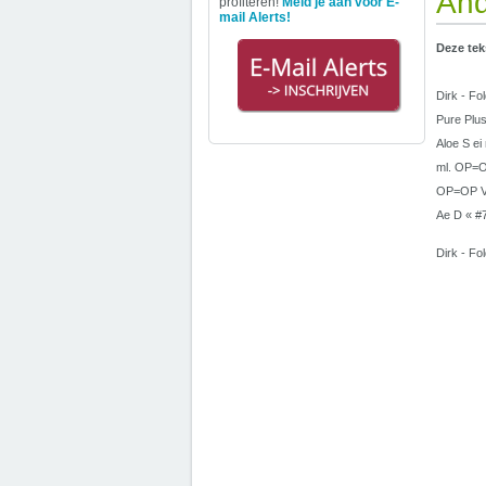
And
profiteren!
Meld je aan voor E-
mail Alerts!
Deze tek
Dirk - Fo
Pure Plus
Aloe S ei
ml. OP=OP
OP=OP Va
Ae D « #7
Dirk - Fo