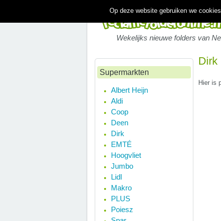
Op deze website gebruiken we cookies.
Wekelijks nieuwe folders van N
Dirk
Supermarkten
Hier is 
Albert Heijn
Aldi
Coop
Deen
Dirk
EMTÉ
Hoogvliet
Jumbo
Lidl
Makro
PLUS
Poiesz
Spar