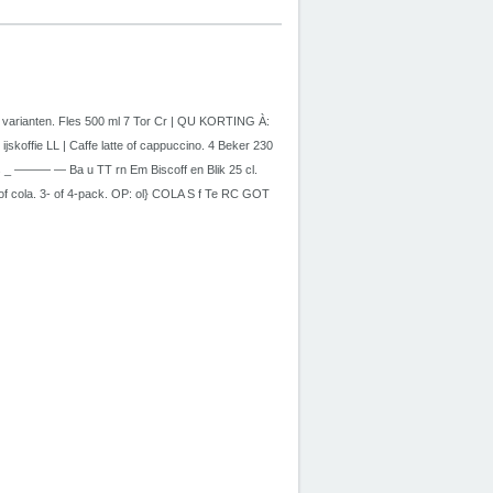
le varianten. Fles 500 ml 7 Tor Cr | QU KORTING À:
skoffie LL | Caffe latte of cappuccino. 4 Beker 230
i ss _ ——— — Ba u TT rn Em Biscoff en Blik 25 cl.
f cola. 3- of 4-pack. OP: ol} COLA S f Te RC GOT