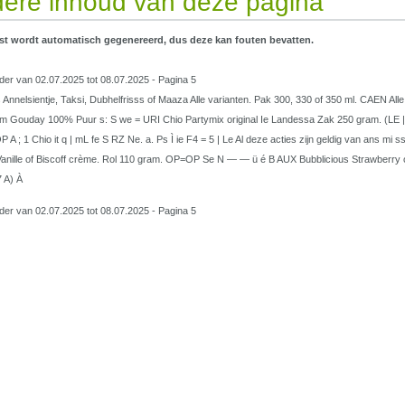
ere inhoud van deze pagina
st wordt automatisch gegenereerd, dus deze kan fouten bevatten.
lder van 02.07.2025 tot 08.07.2025 - Pagina 5
 Annelsientje, Taksi, Dubhelfrisss of Maaza Alle varianten. Pak 300, 330 of 350 ml. CAEN Al
 m Gouday 100% Puur s: S we = URI Chio Partymix original Ie Landessa Zak 250 gram. (LE | ij
 A ; 1 Chio it q | mL fe S RZ Ne. a. Ps Ì ie F4 = 5 | Le Al deze acties zijn geldig van ans m
nille of Biscoff crème. Rol 110 gram. OP=OP Se N — — ü é B AUX Bubblicious Strawberry o
 A) À
lder van 02.07.2025 tot 08.07.2025 - Pagina 5