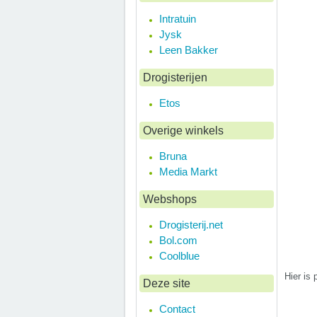
Intratuin
Jysk
Leen Bakker
Drogisterijen
Etos
Overige winkels
Bruna
Media Markt
Webshops
Drogisterij.net
Bol.com
Coolblue
Hier is 
Deze site
Contact