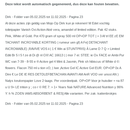
Deze tekst wordt automatisch gegenereerd, dus deze kan fouten bevatten.
Dirk - Folder van 05.02.2025 tot 11.02.2025 - Pagina 23
Al deze acties zijn geldig van Mojo Op Dirk kun je rekenen! M Edet vochtig
toiletpapier Vanish Oxi Action Aloë vera, amandel of limited edition. Pak 42 stuks.
Pink, White of Gold. Pot 470 gram of spray 500 ml OP=OP TOT | = 3 Af trl EE zE EM
TACHANT INCROYABLE KORTING | rumeur uen gf) A Fe] DETACHANT
INCROMABLE) ‚RAVIVE VOS ii | 1 € Win ai STUNTPRIS) À Lame D 7 Q > Limited
Editi Br 5 I 5 f ze di Di @ nl OX! AC 16613 | | mor 7 ei: STEE: ie Ox FACE er Ambi Pur
WC van 7-39 - 8-55 e ® Active gel 4 Mint & Jasmin, Pink sh hibiscus of White d ©:
flowers. Flacon 750 ml u tion vO, | Iwe ‚Active Gel IC Active Gel EUR. OP=OP 0x A
Dire € Le DE IE RES DETDLEFBETACHAN AVANTI AM AnR VOD ver unsst AN )
Nalys keukenpapier Love 2-laags. Per voordeelpak. OP=OP Voor je huisdier = «a 87
u U 9+ LE trition y ; co r © RE 7: > 1+ Years Nalı NATURE Advanced Nutrition y 86%
Y: h % ZOEN IAMS ABSORBENT & RES] Alle varianten. Per zak. kattenbrokjes
Dirk - Folder van 05.02.2025 tot 11.02.2025 - Pagina 23