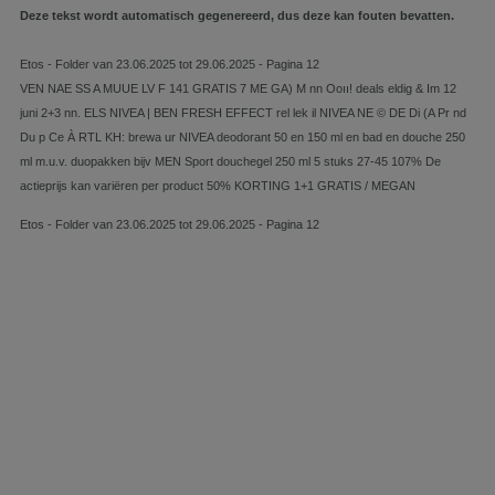
Deze tekst wordt automatisch gegenereerd, dus deze kan fouten bevatten.
Etos - Folder van 23.06.2025 tot 29.06.2025 - Pagina 12
VEN NAE SS A MUUE LV F 141 GRATIS 7 ME GA) M nn Ooıı! deals eldig & Im 12
juni 2+3 nn. ELS NIVEA | BEN FRESH EFFECT rel lek il NIVEA NE © DE Di (A Pr nd
Du p Ce À RTL KH: brewa ur NIVEA deodorant 50 en 150 ml en bad en douche 250
ml m.u.v. duopakken bijv MEN Sport douchegel 250 ml 5 stuks 27-45 107% De
actieprijs kan variëren per product 50% KORTING 1+1 GRATIS / MEGAN
Etos - Folder van 23.06.2025 tot 29.06.2025 - Pagina 12