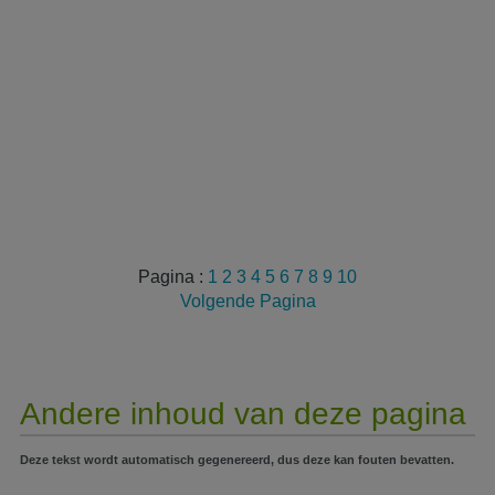
Pagina :
1
2
3
4
5
6
7
8
9
10
Volgende Pagina
Andere inhoud van deze pagina
Deze tekst wordt automatisch gegenereerd, dus deze kan fouten bevatten.