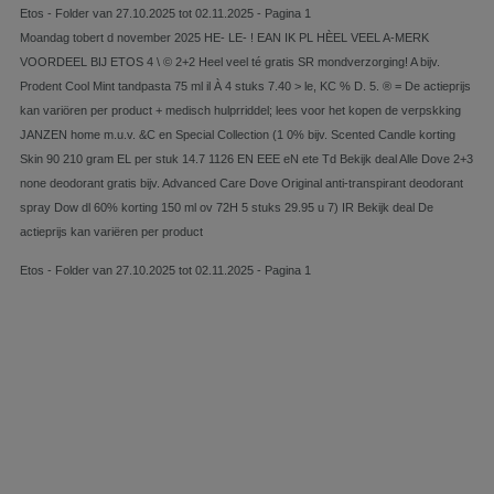
Etos - Folder van 27.10.2025 tot 02.11.2025 - Pagina 1
Moandag tobert d november 2025 HE- LE- ! EAN IK PL HÈEL VEEL A-MERK
VOORDEEL BĲ ETOS 4 \ © 2+2 Heel veel té gratis SR mondverzorging! A bijv.
Prodent Cool Mint tandpasta 75 ml il À 4 stuks 7.40 > le, KC % D. 5. ® = De actieprijs
kan variören per product + medisch hulprriddel; lees voor het kopen de verpskking
JANZEN home m.u.v. &C en Special Collection (1 0% bijv. Scented Candle korting
Skin 90 210 gram EL per stuk 14.7 1126 EN EEE eN ete Td Bekijk deal Alle Dove 2+3
none deodorant gratis bijv. Advanced Care Dove Original anti-transpirant deodorant
spray Dow dl 60% korting 150 ml ov 72H 5 stuks 29.95 u 7) IR Bekijk deal De
actieprijs kan variëren per product
Etos - Folder van 27.10.2025 tot 02.11.2025 - Pagina 1