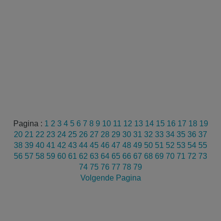
Pagina :
1
2
3
4
5
6
7
8
9
10
11
12
13
14
15
16
17
18
19
20
21
22
23
24
25
26
27
28
29
30
31
32
33
34
35
36
37
38
39
40
41
42
43
44
45
46
47
48
49
50
51
52
53
54
55
56
57
58
59
60
61
62
63
64
65
66
67
68
69
70
71
72
73
74
75
76
77
78
79
Volgende Pagina