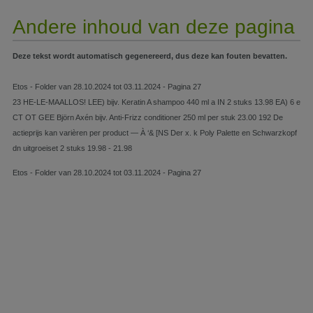
Andere inhoud van deze pagina
Deze tekst wordt automatisch gegenereerd, dus deze kan fouten bevatten.
Etos - Folder van 28.10.2024 tot 03.11.2024 - Pagina 27
23 HE-LE-MAALLOS! LEE) bijv. Keratin A shampoo 440 ml a IN 2 stuks 13.98 EA) 6 e
CT OT GEE Björn Axén bijv. Anti-Frizz conditioner 250 ml per stuk 23.00 192 De
actieprijs kan varièren per product — À ‘& [NS Der x. k Poly Palette en Schwarzkopf
dn uitgroeiset 2 stuks 19.98 - 21.98
Etos - Folder van 28.10.2024 tot 03.11.2024 - Pagina 27