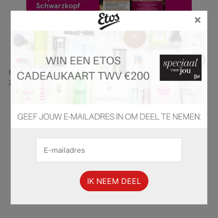
×
Hier is pagina 27 van 79 pagina's van de Etos folder, geldig van
28.10.2024 tot 03.11.2024.