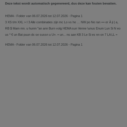
Deze tekst wordt automatisch gegenereerd, dus deze kan fouten bevatten.
HEMA - Folder van 06.07.2026 tot 12.07.2026 - Pagina 1
3 XS t/m XXL > I 3 Alle combinaties zijn mc Lo vs he … NW po Ne ran == er À ji | a,
RB $ Mam mn. u hunm "an ann Burn volg HEMA sun Venne \unus Enum Lun Si N eo
us * € un Bat puun ds se sussn u U». = un... ns aan KB 3 Le Si es nn on 7 LA LL =
HEMA - Folder van 06.07.2026 tot 12.07.2026 - Pagina 1