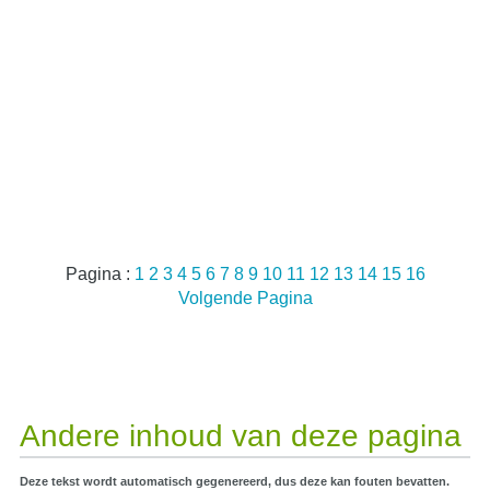
Pagina :
1
2
3
4
5
6
7
8
9
10
11
12
13
14
15
16
Volgende Pagina
Andere inhoud van deze pagina
Deze tekst wordt automatisch gegenereerd, dus deze kan fouten bevatten.