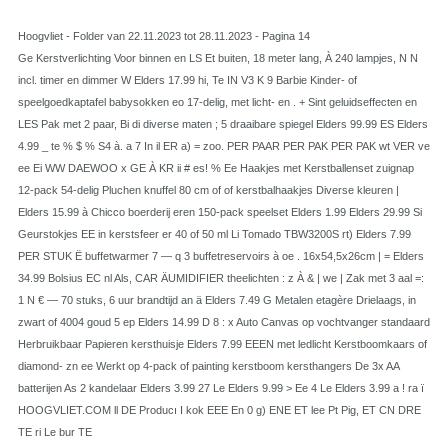
Hoogvliet - Folder van 22.11.2023 tot 28.11.2023 - Pagina 14
Ge Kerstverlichting Voor binnen en LS Et buiten, 18 meter lang, À 240 lampjes, N N
incl. timer en dimmer W Elders 17.99 hi, Te IN V3 K 9 Barbie Kinder- of
speelgoedkaptafel babysokken eo 17-delig, met licht- en . + Sint geluidseffecten en
LES Pak met 2 paar, Bi di diverse maten ; 5 draaibare spiegel Elders 99.99 ES Elders
4.99 _ te % $ % S4 à. a 7 In il ER a) = zoo. PER PAAR PER PAK PER PAK wt VER ve
ee Ei WW DAEWOO x GE À KR ii # es! % Ee Haakjes met Kerstballenset zuignap
12-pack 54-delig Pluchen knuffel 80 cm of of kerstbalhaakjes Diverse kleuren |
Elders 15.99 à Chicco boerderij eren 150-pack speelset Elders 1.99 Elders 29.99 Si
Geurstokjes EE in kerstsfeer er 40 of 50 ml Li Tomado TBW3200S rt) Elders 7.99
PER STUK Ë buffetwarmer 7 — q 3 buffetreservoirs à oe . 16x54,5x26cm | = Elders
34.99 Bolsius EC nl Als, CAR ÄUMIDIFIER theelichten : z À & | we | Zak met 3 aal =:
1 N € — 70 stuks, 6 uur brandtijd an ä Elders 7.49 G Metalen etagère Drielaags, in
zwart of 4004 goud 5 ep Elders 14.99 D 8 : x Auto Canvas op vochtvanger standaard
Herbruikbaar Papieren kersthuisje Elders 7.99 EEEN met ledlicht Kerstboomkaars of
diamond- zn ee Werkt op 4-pack of painting kerstboom kersthangers De 3x AA
batterijen As 2 kandelaar Elders 3.99 27 Le Elders 9.99 > Ee 4 Le Elders 3.99 a ! ra ï
HOOGVLIET.COM ll DE Producı I kok EEE En 0 g) ENE ET lee Pt Pig, ET CN DRE
TE ri Le bur TE