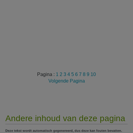
Pagina :
1
2
3
4
5
6
7
8
9
10
Volgende Pagina
Andere inhoud van deze pagina
Deze tekst wordt automatisch gegenereerd, dus deze kan fouten bevatten.