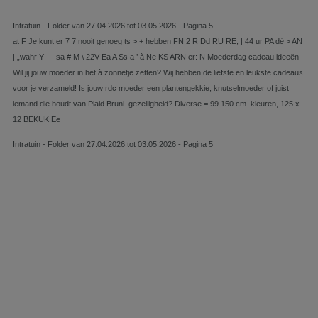
Intratuin - Folder van 27.04.2026 tot 03.05.2026 - Pagina 5
at F Je kunt er 7 7 nooit genoeg ts > + hebben FN 2 R Dd RU RE, | 44 ur PA dé > AN
| „wahr Ÿ — sa # M \ 22V Ea A Ss a ’ à Ne KS ARN er: N Moederdag cadeau ideeën
Wil jij jouw moeder in het à zonnetje zetten? Wij hebben de liefste en leukste cadeaus
voor je verzameld! Is jouw rdc moeder een plantengekkie, knutselmoeder of juist
iemand die houdt van Plaid Bruni. gezelligheid? Diverse = 99 150 cm. kleuren, 125 x -
12 BEKUK Ee
Intratuin - Folder van 27.04.2026 tot 03.05.2026 - Pagina 5