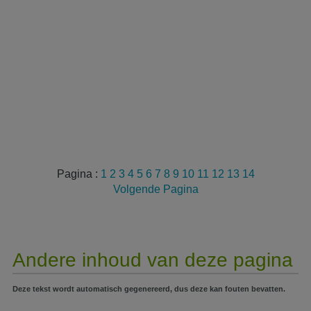
Pagina :
1
2
3
4
5
6
7
8
9
10
11
12
13
14
Volgende Pagina
Andere inhoud van deze pagina
Deze tekst wordt automatisch gegenereerd, dus deze kan fouten bevatten.