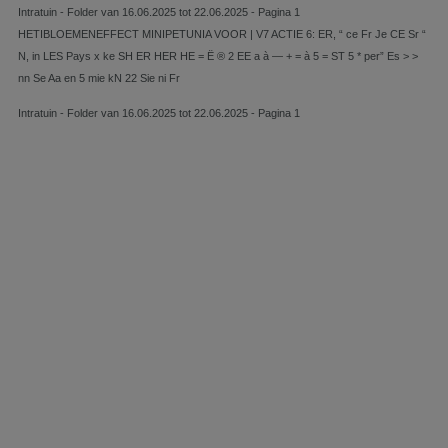
Intratuin - Folder van 16.06.2025 tot 22.06.2025 - Pagina 1
HETIBLOEMENEFFECT MINIPETUNIA VOOR | V7 ACTIE 6: ER, “ ce Fr Je CE Sr “
N, in LES Pays x ke SH ER HER HE = Ë ® 2 EE a à — + = à 5 = ST 5 * per” Es > >
nn Se Aa en 5 mie kN 22 Sie ni Fr
Intratuin - Folder van 16.06.2025 tot 22.06.2025 - Pagina 1