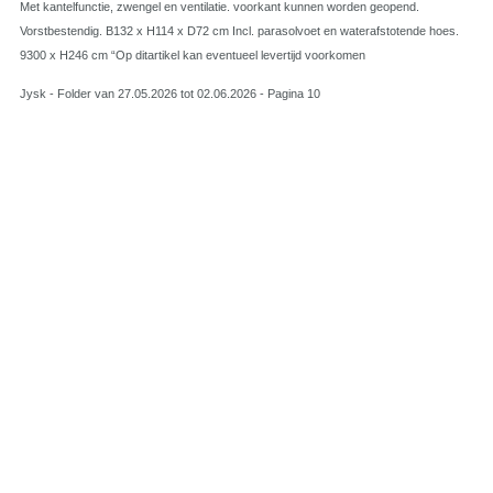
Met kantelfunctie, zwengel en ventilatie. voorkant kunnen worden geopend.
Vorstbestendig. B132 x H114 x D72 cm Incl. parasolvoet en waterafstotende hoes.
9300 x H246 cm “Op ditartikel kan eventueel levertijd voorkomen
Jysk - Folder van 27.05.2026 tot 02.06.2026 - Pagina 10