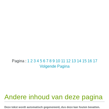
Pagina :
1
2
3
4
5
6
7
8
9
10
11
12
13
14
15
16
17
Volgende Pagina
Andere inhoud van deze pagina
Deze tekst wordt automatisch gegenereerd, dus deze kan fouten bevatten.