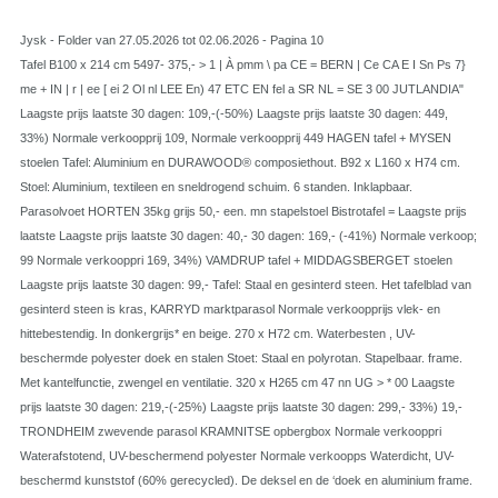
Jysk - Folder van 27.05.2026 tot 02.06.2026 - Pagina 10
Tafel B100 x 214 cm 5497- 375,- > 1 | À pmm \ pa CE = BERN | Ce CA E I Sn Ps 7}
me + IN | r | ee [ ei 2 Ol nl LEE En) 47 ETC EN fel a SR NL = SE 3 00 JUTLANDIA"
Laagste prijs laatste 30 dagen: 109,-(-50%) Laagste prijs laatste 30 dagen: 449,
33%) Normale verkoopprij 109, Normale verkoopprij 449 HAGEN tafel + MYSEN
stoelen Tafel: Aluminium en DURAWOOD® composiethout. B92 x L160 x H74 cm.
Stoel: Aluminium, textileen en sneldrogend schuim. 6 standen. Inklapbaar.
Parasolvoet HORTEN 35kg grijs 50,- een. mn stapelstoel Bistrotafel = Laagste prijs
laatste Laagste prijs laatste 30 dagen: 40,- 30 dagen: 169,- (-41%) Normale verkoop;
99 Normale verkooppri 169, 34%) VAMDRUP tafel + MIDDAGSBERGET stoelen
Laagste prijs laatste 30 dagen: 99,- Tafel: Staal en gesinterd steen. Het tafelblad van
gesinterd steen is kras, KARRYD marktparasol Normale verkoopprijs vlek- en
hittebestendig. In donkergrijs* en beige. 270 x H72 cm. Waterbesten , UV-
beschermde polyester doek en stalen Stoet: Staal en polyrotan. Stapelbaar. frame.
Met kantelfunctie, zwengel en ventilatie. 320 x H265 cm 47 nn UG > * 00 Laagste
prijs laatste 30 dagen: 219,-(-25%) Laagste prijs laatste 30 dagen: 299,- 33%) 19,-
TRONDHEIM zwevende parasol KRAMNITSE opbergbox Normale verkooppri
Waterafstotend, UV-beschermend polyester Normale verkoopps Waterdicht, UV-
beschermd kunststof (60% gerecycled). De deksel en de ‘doek en aluminium frame.