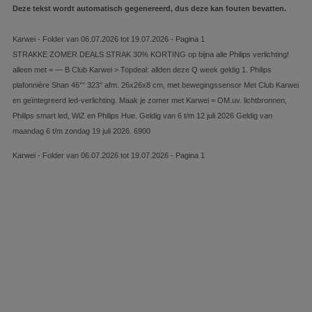
Deze tekst wordt automatisch gegenereerd, dus deze kan fouten bevatten.
Karwei - Folder van 06.07.2026 tot 19.07.2026 - Pagina 1
STRAKKE ZOMER DEALS STRAK 30% KORTING op bijna alle Philips verlichting!
alleen met = — B Club Karwei > Topdeal: allden deze Q week geldig 1. Philips
plafonnière Shan 46°° 323° afm. 26x26x8 cm, met bewegingssensor Met Club Karwei
en geïntegreerd led-verlichting. Maak je zomer met Karwei = OM.uv. lichtbronnen,
Philips smart led, WiZ en Philips Hue. Geldig van 6 t/m 12 juli 2026 Geldig van
maandag 6 t/m zondag 19 juli 2026. 6900
Karwei - Folder van 06.07.2026 tot 19.07.2026 - Pagina 1