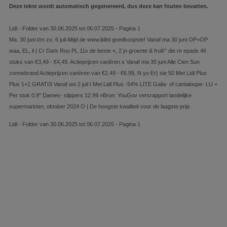
Deze tekst wordt automatisch gegenereerd, dus deze kan fouten bevatten.
Lidl - Folder van 30.06.2025 tot 06.07.2025 - Pagina 1
Ma. 30 juni t/m zo. 6 juli Altijd de www.lidlnl goedkoopste! Vanaf ma 30 juni OP=OP
waa, EL, il | Cr Dark Rou PL 11x de beste «, 2 jn groente & fruit!” die re epads 46
stuks van €3,49 - €4,49. Actieprijzen variéren x Vanaf ma 30 juni Alle Cien Sun
zonnebrand Actieprijzen variören van €2.49 - €6.99, N yo Er} sie 50 Met Lidl Plus
Plus 1+1 GRATIS Vanaf wo 2 juli I Met Lidl Plus -54% LITE Galia- of cantaloupe- LU +
Per stuk 0.9” Dames- slippers 12.99 »Bron: YouGov versrapport landelijke
supermarkten, oktober 2024 O | De hoogste kwaliteit voor de laagste prijs
Lidl - Folder van 30.06.2025 tot 06.07.2025 - Pagina 1