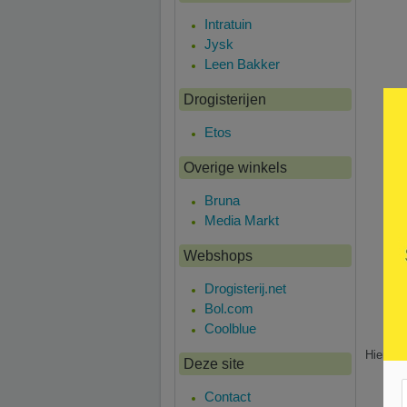
Intratuin
Jysk
Leen Bakker
Drogisterijen
Etos
Overige winkels
Bruna
Media Markt
Webshops
Drogisterij.net
Bol.com
Coolblue
Hier is 
Deze site
Contact