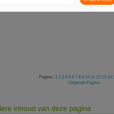
Pagina :
1
2
3
4
5
6
7
8
9
10
11
12
13
14
Volgende Pagina
ere inhoud van deze pagina