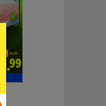
×
026.