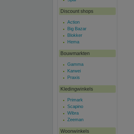
Discount shops
Action
Big Bazar
Blokker
Hema
Bouwmarkten
Gamma
Karwei
Praxis
Kledingwinkels
Primark
Scapino
Wibra
Zeeman
Woonwinkels