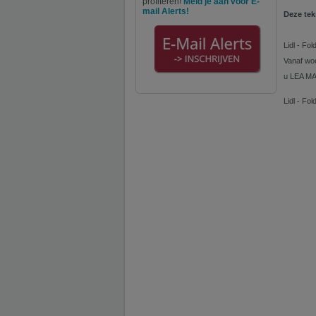
profiteren!
Meld je aan voor E-
mail Alerts!
Deze tek
Lidl - Fo
Vanaf woe
u LEA MA
Lidl - Fo