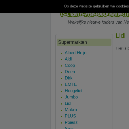
Op deze website gebruiken we cookies.
Wekelijks nieuwe folders van N
Lidl
Supermarkten
Hier is 
Albert Heijn
Aldi
Coop
Deen
Dirk
EMTÉ
Hoogvliet
Jumbo
Lidl
Makro
PLUS
Poiesz
Spar