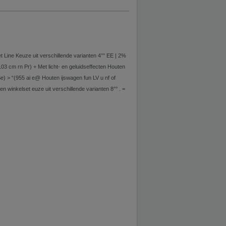
 Line Keuze uit verschillende varianten 4°° EE | 2%
03 cm rn Pr) + Met licht- en geluidseffecten Houten
e) > “(955 ai e@ Houten ijswagen fun LV u nf of
en winkelset euze uit verschillende varianten 8°° . =