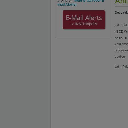
And
profiteren!
Meld je aan voor E-
mail Alerts!
Deze tek
Lidl - Fo
IN DE WIN
66 x30 x 
keukenset
pizza-ove
veel ee
Lidl - Fo