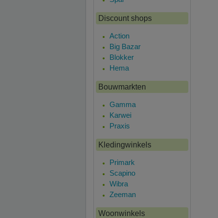
Discount shops
Action
Big Bazar
Blokker
Hema
Bouwmarkten
Gamma
Karwei
Praxis
Kledingwinkels
Primark
Scapino
Wibra
Zeeman
Woonwinkels