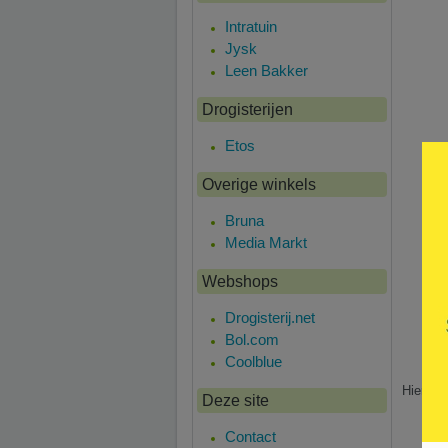
Intratuin
Jysk
Leen Bakker
Drogisterijen
Etos
Overige winkels
Bruna
Media Markt
Webshops
Drogisterij.net
Bol.com
Coolblue
Hier is 
Deze site
Contact