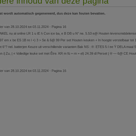
ere inhoud van deze pagina
st wordt automatisch gegenereerd, dus deze kan fouten bevatten.
lder van 28.10.2024 tot 03.11.2024 - Pagina 16
KEL nu al online LR 1 u IE h Con ice ba, e B DB u N° ne. 5.53 e@ Houten levensmiddelenset
97 em x be ES 1B re l +) 3 > Se & 6@ 99 Per set Houten keuken + In hoogte verstelbaar tot 1
 6°? nel. batterjen Keuze uit verschillende varianten Bak NS : ®: ETES 5 I ee Ÿ DELA maal S
n /j Zu, | « Volledige leuke set met Être. KR m fü = rn = el) 24.39 dl Perset | ® — 6@ CE Hout
lder van 28.10.2024 tot 03.11.2024 - Pagina 16