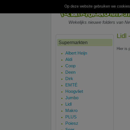
Op deze website gebruiken we cookies.
Wekelijks nieuwe folders van N
Lidl
Supermarkten
Hier is 
Albert Heijn
Aldi
Coop
Deen
Dirk
EMTÉ
Hoogvliet
Jumbo
Lidl
Makro
PLUS
Poiesz
Spar