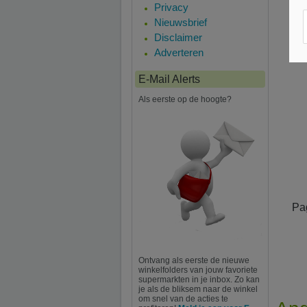
Privacy
Nieuwsbrief
Disclaimer
Adverteren
E-Mail Alerts
Als eerste op de hoogte?
Pa
Ontvang als eerste de nieuwe
winkelfolders van jouw favoriete
supermarkten in je inbox. Zo kan
je als de bliksem naar de winkel
om snel van de acties te