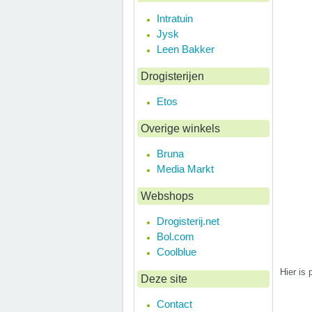
Intratuin
Jysk
Leen Bakker
Drogisterijen
Etos
Overige winkels
Bruna
Media Markt
Webshops
Drogisterij.net
Bol.com
Coolblue
Hier is
Deze site
Contact