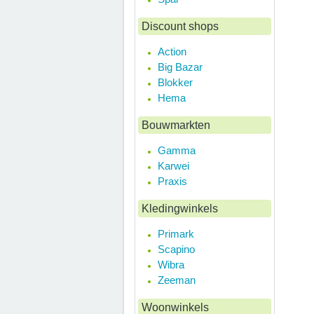
Discount shops
Action
Big Bazar
Blokker
Hema
Bouwmarkten
Gamma
Karwei
Praxis
Kledingwinkels
Primark
Scapino
Wibra
Zeeman
Woonwinkels