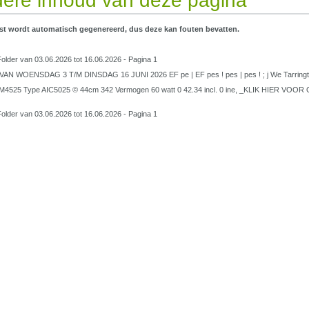
ere inhoud van deze pagina
st wordt automatisch gegenereerd, dus deze kan fouten bevatten.
older van 03.06.2026 tot 16.06.2026 - Pagina 1
AN WOENSDAG 3 T/M DINSDAG 16 JUNI 2026 EF pe | EF pes ! pes | pes ! ; j We Tarrington 
M4525 Type AIC5025 © 44cm 342 Vermogen 60 watt 0 42.34 incl. 0 ine, _KLIK HIE
older van 03.06.2026 tot 16.06.2026 - Pagina 1