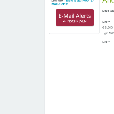
And
profiteren!
Meld je aan voor E-
mail Alerts!
Deze tek
Makro - F
GELDIG V
Type SW
Makro - F