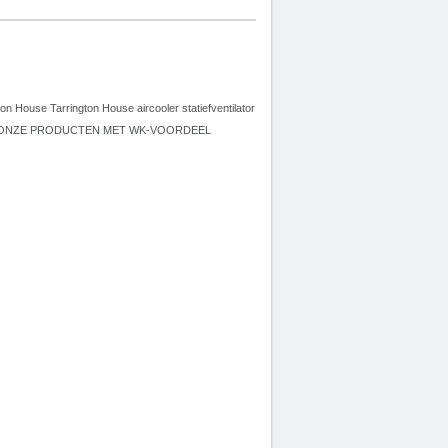
House Tarrington House aircooler statiefventilator
R VOOR ONZE PRODUCTEN MET WK-VOORDEEL