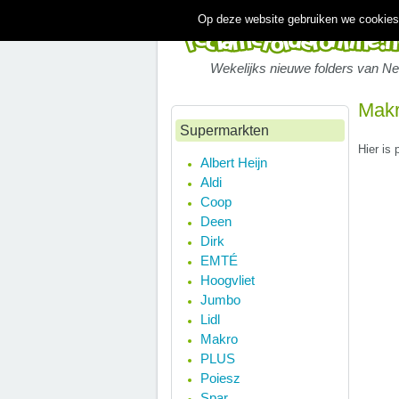
Op deze website gebruiken we cookies.
Wekelijks nieuwe folders van N
Makr
Supermarkten
Hier is
Albert Heijn
Aldi
Coop
Deen
Dirk
EMTÉ
Hoogvliet
Jumbo
Lidl
Makro
PLUS
Poiesz
Spar