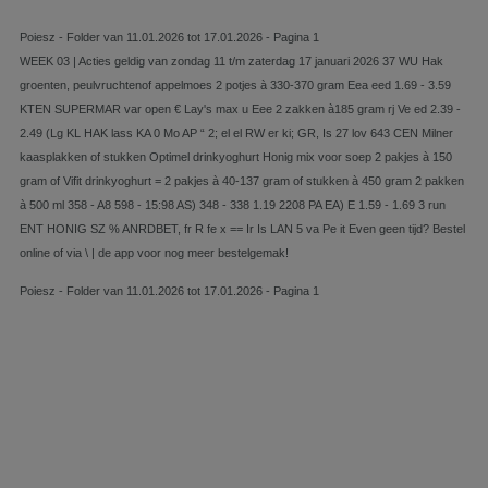
Poiesz - Folder van 11.01.2026 tot 17.01.2026 - Pagina 1
WEEK 03 | Acties geldig van zondag 11 t/m zaterdag 17 januari 2026 37 WU Hak
groenten, peulvruchtenof appelmoes 2 potjes à 330-370 gram Eea eed 1.69 - 3.59
KTEN SUPERMAR var open € Lay's max u Eee 2 zakken à185 gram rj Ve ed 2.39 -
2.49 (Lg KL HAK lass KA 0 Mo AP “ 2; el el RW er ki; GR, Is 27 lov 643 CEN Milner
kaasplakken of stukken Optimel drinkyoghurt Honig mix voor soep 2 pakjes à 150
gram of Vifit drinkyoghurt = 2 pakjes à 40-137 gram of stukken à 450 gram 2 pakken
à 500 ml 358 - A8 598 - 15:98 AS) 348 - 338 1.19 2208 PA EA) E 1.59 - 1.69 3 run
ENT HONIG SZ % ANRDBET, fr R fe x == Ir Is LAN 5 va Pe it Even geen tijd? Bestel
online of via \ | de app voor nog meer bestelgemak!
Poiesz - Folder van 11.01.2026 tot 17.01.2026 - Pagina 1