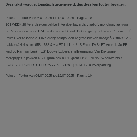
Deze tekst wordt automatisch gegenereerd, dus deze kan fouten bevatten.
Poiesz - Folder van 06.07.2025 tot 12.07.2025 - Pagina 10
10 | WEEK 28 Vers uit eigen bakkerij! Aardbei bavarois vlaai of : monchouvlaai voor
ca. 5 personen mone E VL as it zaten is Bestol j DS 2 á gar gebak online! “es ae Lu Ë
Poiesz verse kleine a. Luxe oranje tompoucen of grote koeken doosje à 4 stuks So 2
pakken à 4-6 stuks 658 - 678 & = a ET le LL. 4 &- £ En ee PA Br ET voor de Je EB
wnd £6 Ram oui Leu) = ES" Douwe Egberts snelfiltermaling: Van Dijk zomer
mergpijpjes 2 pakken à 500 gram pak à 180 gram 1498 - 20-95 P= pouwe ms €
EGBERTS EGBERTS PER PAK 7 KE D Dis 7] ; u M.u.v. duoverpakking
Poiesz - Folder van 06.07.2025 tot 12.07.2025 - Pagina 10