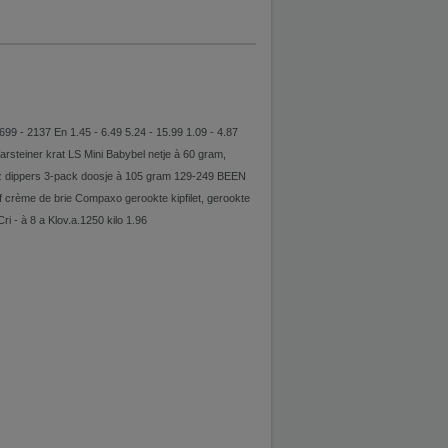
£ 699 - 2137 En 1.45 - 6.49 5.24 - 15.99 1.09 - 4.87
arsteiner krat LS Mini Babybel netje à 60 gram,
eez dippers 3-pack doosje à 105 gram 129-249 BEEN
crème de brie Compaxo gerookte kipfilet, gerookte
 - à 8 a Klov.a.1250 kilo 1.96