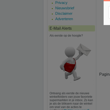
Privacy
Nieuwsbrief
Disclaimer
Adverteren
E-Mail Alerts
Als eerste op de hoogte?
Pagin
Ontvang als eerste de nieuwe
winkelfolders van jouw favoriete
supermarkten in je inbox. Zo kan
je als de bliksem naar de winkel
om snel van de acties te