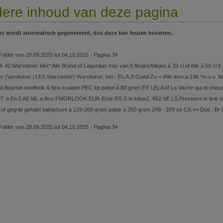
ere inhoud van deze pagina
st wordt automatisch gegenereerd, dus deze kan fouten bevatten.
Folder van 28.09.2025 tot 04.10.2025 - Pagina 34
 40 Warsteiner bier* Alle Brand of Lagunitas tray van 6 flesjes/blikjes à 33 cl of blik à 50 cl 
r (Varsfeiner j LES Warsteiner) Warsfeiner, mn - Eu A ‚0 Goed Zu = IPA! iterv.a.196 *m.u.v. W
à Boursin knoflook & fijne kruiden PEC kb pakje à 80 gram ER LE) A of La Vache qui rit ch
T: a En 5 AE ML a Bou FMORLOOK EUR Eros RS S In kilow2. 952 VE LS President le brie of 
f gegrild gehakt bakje/punt à 125-200 gram pakje à 250 gram 249 - 329 sé CS == Due ; Br Cri
Folder van 28.09.2025 tot 04.10.2025 - Pagina 34