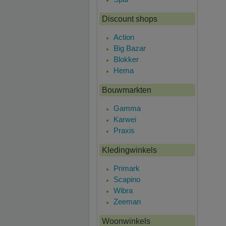
Discount shops
Action
Big Bazar
Blokker
Hema
Bouwmarkten
Gamma
Karwei
Praxis
Kledingwinkels
Primark
Scapino
Wibra
Zeeman
Woonwinkels