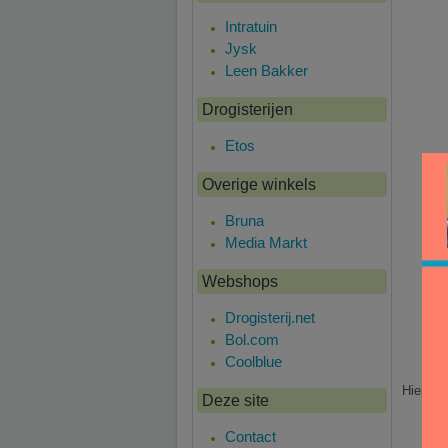
Intratuin
Jysk
Leen Bakker
Drogisterijen
Etos
Overige winkels
Bruna
Media Markt
Webshops
Drogisterij.net
Bol.com
Coolblue
Hier is
Deze site
Contact