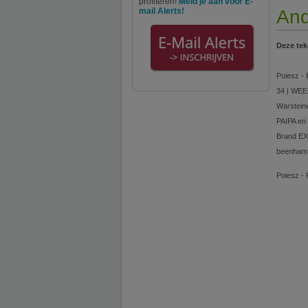
profiteren!
Meld je aan voor E-
mail Alerts!
And
Deze tek
Poiesz - 
34 | WEEK
Warsteine
PAIPA en 
Brand EX
beenham o
Poiesz - 