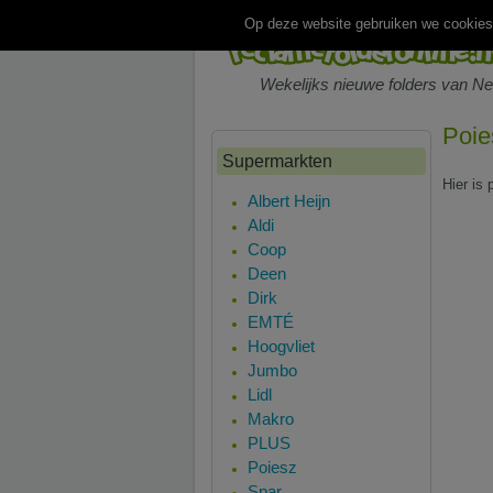
Op deze website gebruiken we cookies.
Wekelijks nieuwe folders van N
Poie
Supermarkten
Hier is
Albert Heijn
Aldi
Coop
Deen
Dirk
EMTÉ
Hoogvliet
Jumbo
Lidl
Makro
PLUS
Poiesz
Spar