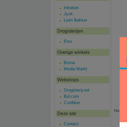
Intratuin
Jysk
Leen Bakker
Drogisterijen
Etos
Overige winkels
Bruna
Media Markt
Webshops
Drogisterij.net
Bol.com
Coolblue
Hier is
Deze site
Contact