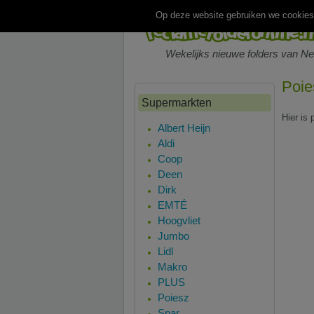
Op deze website gebruiken we cookies.
Wekelijks nieuwe folders van N
Poie
Supermarkten
Hier is
Albert Heijn
Aldi
Coop
Deen
Dirk
EMTÉ
Hoogvliet
Jumbo
Lidl
Makro
PLUS
Poiesz
Spar