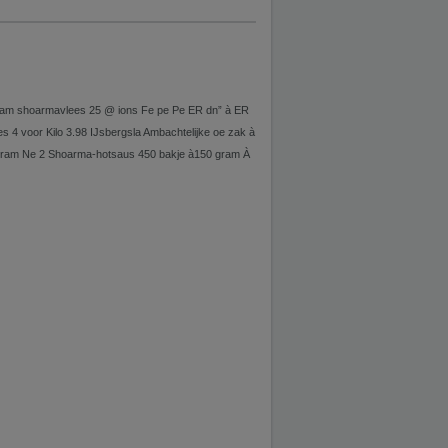
 gram shoarmavlees 25 @ ions Fe pe Pe ER dn” à ER
es 4 voor Kilo 3.98 IJsbergsla Ambachtelijke oe zak à
700 gram Ne 2 Shoarma-hotsaus 450 bakje à150 gram À