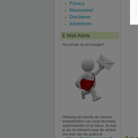
Privacy
Nieuwsbrief
Disclaimer
Adverteren
E-Mail Alerts
Als eerste op de hoogte?
Ontvang als eerste de nieuwe
winkelfolders van jouw favoriete
supermarkten in je inbox. Zo kan
je als de bliksem naar de winkel
om snel van de acties te