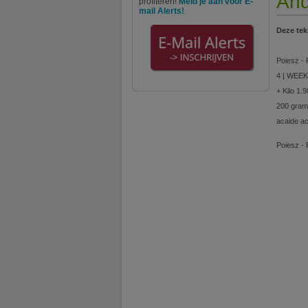
And
profiteren!
Meld je aan voor E-
mail Alerts!
Deze tek
Poiesz - 
4 | WEEK
+ Kilo 1.
200 gram 
acaide ac
Poiesz - 