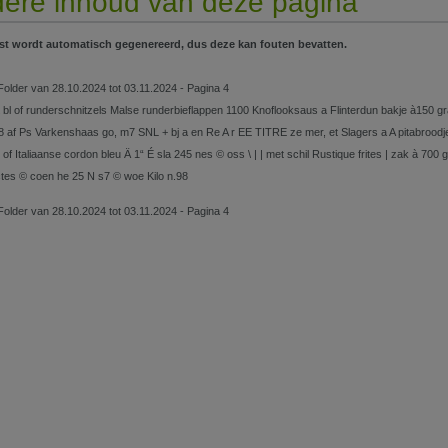
ere inhoud van deze pagina
st wordt automatisch gegenereerd, dus deze kan fouten bevatten.
Folder van 28.10.2024 tot 03.11.2024 - Pagina 4
 bl of runderschnitzels Malse runderbieflappen 1100 Knoflooksaus a Flinterdun bakje à150
98 af Ps Varkenshaas go, m7 SNL + bj a en Re A r EE TITRE ze mer, et Slagers a A pitabroodj
of Italiaanse cordon bleu Ä 1“ É sla 245 nes © oss \ | | met schil Rustique frites | zak à 
tes © coen he 25 N s7 © woe Kilo n.98
Folder van 28.10.2024 tot 03.11.2024 - Pagina 4