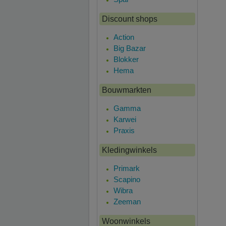
Discount shops
Action
Big Bazar
Blokker
Hema
Bouwmarkten
Gamma
Karwei
Praxis
Kledingwinkels
Primark
Scapino
Wibra
Zeeman
Woonwinkels