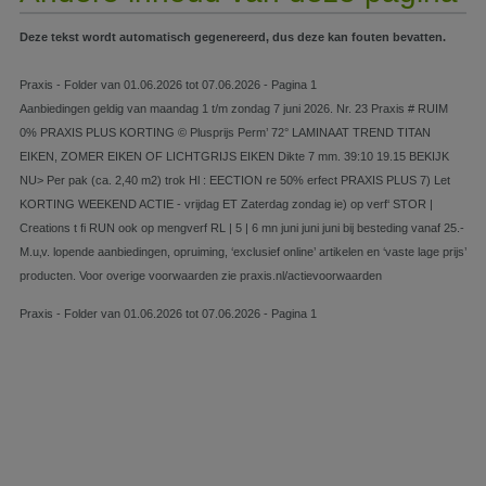
Deze tekst wordt automatisch gegenereerd, dus deze kan fouten bevatten.
Praxis - Folder van 01.06.2026 tot 07.06.2026 - Pagina 1
Aanbiedingen geldig van maandag 1 t/m zondag 7 juni 2026. Nr. 23 Praxis # RUIM
0% PRAXIS PLUS KORTING © Plusprijs Perm’ 72° LAMINAAT TREND TITAN
EIKEN, ZOMER EIKEN OF LICHTGRIJS EIKEN Dikte 7 mm. 39:10 19.15 BEKIJK
NU> Per pak (ca. 2,40 m2) trok Hl : EECTION re 50% erfect PRAXIS PLUS 7) Let
KORTING WEEKEND ACTIE - vrijdag ET Zaterdag zondag ie) op verf‘ STOR |
Creations t fi RUN ook op mengverf RL | 5 | 6 mn juni juni juni bij besteding vanaf 25.-
M.u‚v. lopende aanbiedingen, opruiming, ‘exclusief online’ artikelen en ‘vaste lage prijs’
producten. Voor overige voorwaarden zie praxis.nl/actievoorwaarden
Praxis - Folder van 01.06.2026 tot 07.06.2026 - Pagina 1