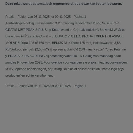
Deze tekst wordt automatisch gegenereerd, dus deze kan fouten bevatten.
Praxis - Folder van 03.11.2025 tot 09.11.2025 - Pagina 1
Aanbiedingen geldig van maandag 3 t/m zondag 9 november 2025. Nr. 45 (I 2+1
GRATIS MET PRAXIS PLUS op Knauf wand +. Ch) dak isolatie ® 3 u A mM W Va es
B à a 3 — @ Ÿ as > Se) A = © = \ | BIJVOORBEELD: KNAUF EXPERT GLASWOL
ISOLATIE Dikte 125 of 160 mm. BEKIJK NU> Dikte 125 mm, isolatiewaarde 3,55
Rd.Verkoop per pak (2,58 m?) © op een artikel CR 20% naar keuze” YJ eo Pats, ne
y PRAXIS PLUS KORTING bij besteding vanaf 10.- R Geldig van maandag 3 t/m
zondag 9 november 2025. Voor overige voorwaarden zie praxis.nl/actievoorwaarden.
M.u.v. lopende aanbiedingen, opruiming, ‘exclusief online’ artikelen, ‘vaste lage prijs
producten’ en echte kerstbomen.
Praxis - Folder van 03.11.2025 tot 09.11.2025 - Pagina 1