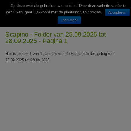
Op deze website gebruiken we cookies. Door deze website verder te
gebruiken, gaat u akkoord met de plaatsing van cookies.
Accepteren
Lees meer
Wekelijks nieuwe folders van Nederlandse supermarkten en winkels
Scapino - Folder van 25.09.2025 tot
28.09.2025 - Pagina 1
Hier is pagina 1 van 1 pagina's van de Scapino folder, geldig van
25.09.2025 tot 28.09.2025.