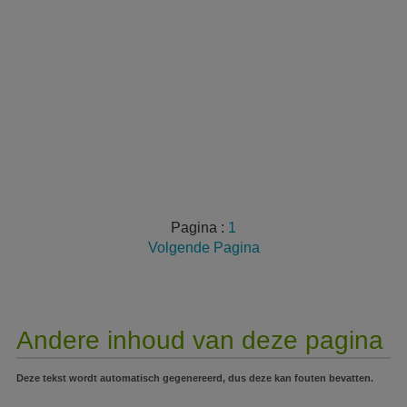
Pagina :
1
Volgende Pagina
Andere inhoud van deze pagina
Deze tekst wordt automatisch gegenereerd, dus deze kan fouten bevatten.