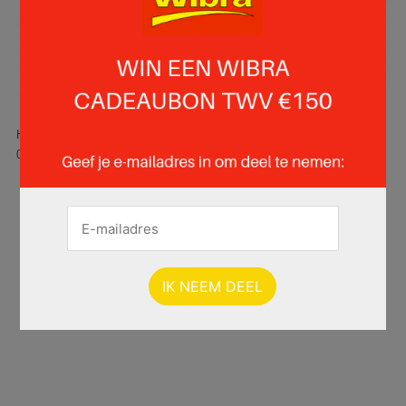
Hier is pagina 1 van 21 pagina's van de Wibra folder, geldig van
06.07.2026 tot 19.07.2026.