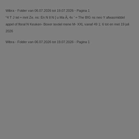
Wibra - Folder van 06.07.2026 tot 19.07.2026 - Pagina 1
“4 T J tel = mnt Ze. ns: En N Il N [ u Ma À, 4x ’ = The B!G ns neo Y afwasmiddel
appel of floral N Keuken- Boxer textiel mene M- XXL vanaf 49 1: 6 tot en met 19 juli
2026
Wibra - Folder van 06.07.2026 tot 19.07.2026 - Pagina 1