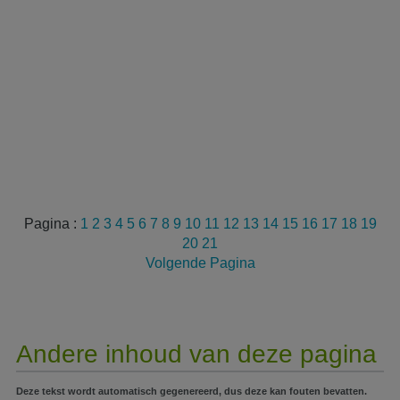
Pagina :
1
2
3
4
5
6
7
8
9
10
11
12
13
14
15
16
17
18
19
20
21
Volgende Pagina
Andere inhoud van deze pagina
Deze tekst wordt automatisch gegenereerd, dus deze kan fouten bevatten.