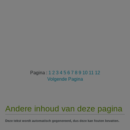
Pagina :
1
2
3
4
5
6
7
8
9
10
11
12
Volgende Pagina
Andere inhoud van deze pagina
Deze tekst wordt automatisch gegenereerd, dus deze kan fouten bevatten.