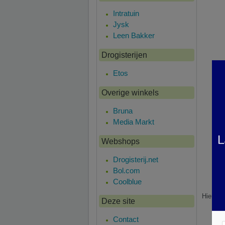
Intratuin
Jysk
Leen Bakker
Drogisterijen
Etos
Overige winkels
Bruna
Media Markt
Webshops
Drogisterij.net
Bol.com
Coolblue
Hier is
Deze site
Contact