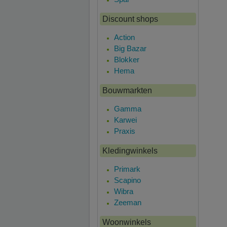
Discount shops
Action
Big Bazar
Blokker
Hema
Bouwmarkten
Gamma
Karwei
Praxis
Kledingwinkels
Primark
Scapino
Wibra
Zeeman
Woonwinkels