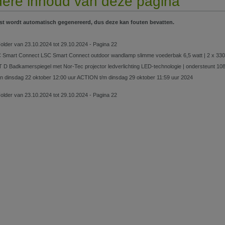
ere inhoud van deze pagina
st wordt automatisch gegenereerd, dus deze kan fouten bevatten.
Folder van 23.10.2024 tot 29.10.2024 - Pagina 22
Smart Connect LSC Smart Connect outdoor wandlamp slimme voederbak 6,5 watt | 2 x 330 l
AT D Badkamerspiegel met Nor-Tec projector ledverlichting LED-technologie | ondersteunt 10
an dinsdag 22 oktober 12:00 uur ACTION t/m dinsdag 29 oktober 11:59 uur 2024
Folder van 23.10.2024 tot 29.10.2024 - Pagina 22