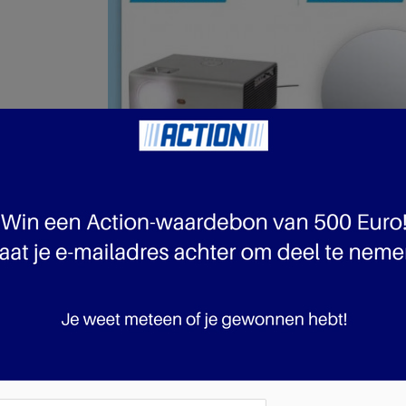
 pagina 22 van 23 pagina's van de Action folder, geldig van 23.10.2024 tot 29.