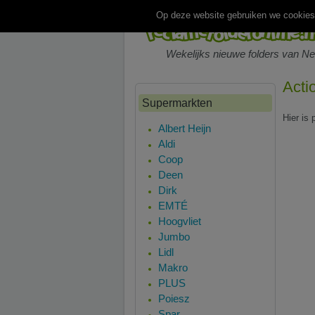
Op deze website gebruiken we cookies.
Wekelijks nieuwe folders van N
Acti
Supermarkten
Hier is
Albert Heijn
Aldi
Coop
Deen
Dirk
EMTÉ
Hoogvliet
Jumbo
Lidl
Makro
PLUS
Poiesz
Spar