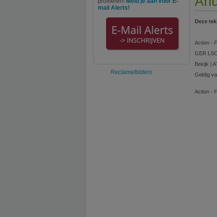
And
profiteren!
Meld je aan voor E-
mail Alerts!
Deze tek
Action - 
GER LSC 
Bekijk | 
Reclamefolders
Geldig v
Action - 