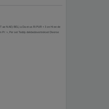
E MT ae N AE) BEL) a Da et us Ri PUR + 3 ze Hi ee de
n Pr: >, Per set Teddy dekbedovertrekset Diverse