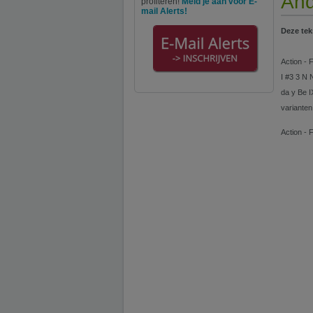
And
profiteren!
Meld je aan voor E-
mail Alerts!
Deze tek
Action - 
I #3 3 N 
da y Be I
varianten
Action - 