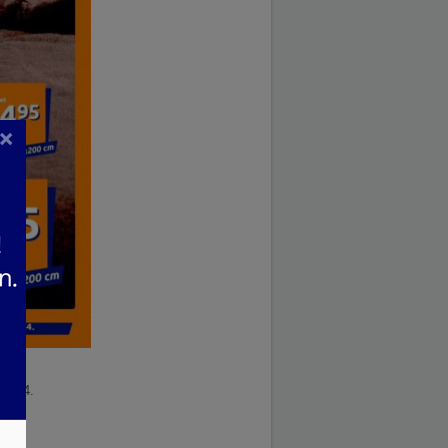
×
.2024.