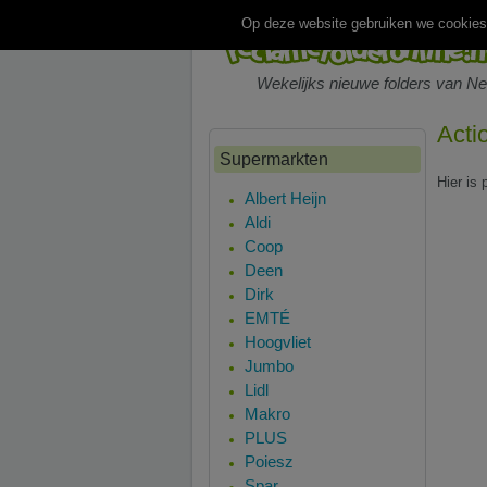
Op deze website gebruiken we cookies.
Wekelijks nieuwe folders van N
Acti
Supermarkten
Hier is 
Albert Heijn
Aldi
Coop
Deen
Dirk
EMTÉ
Hoogvliet
Jumbo
Lidl
Makro
PLUS
Poiesz
Spar