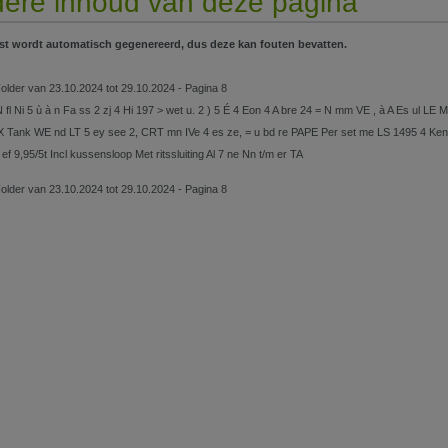
ere inhoud van deze pagina
st wordt automatisch gegenereerd, dus deze kan fouten bevatten.
Folder van 23.10.2024 tot 29.10.2024 - Pagina 8
N fl Ni 5 ù à n Fa ss 2 zj 4 Hi 197 > wet u. 2 ) 5 É 4 Eon 4 A bre 24 = N mm VE , à A Es ul L
X Tank WE nd LT 5 ey see 2, CRT mn IVe 4 es ze, = u bd re PAPE Per set me LS 1495 4 Ken
 ef 9,95/5t Incl kussensloop Met ritssluiting Al 7 ne Nn t/m er TA
Folder van 23.10.2024 tot 29.10.2024 - Pagina 8