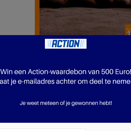
pagina 8 van 23 pagina's van de Action folder, geldig van 23.10.2024 tot 29.10