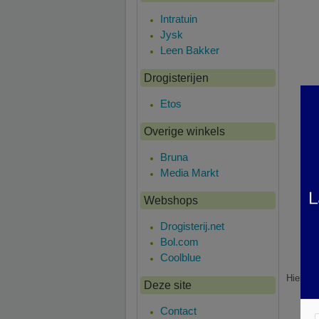
Intratuin
Jysk
Leen Bakker
Drogisterijen
Etos
Overige winkels
Bruna
Media Markt
Webshops
Drogisterij.net
Bol.com
Coolblue
Hier is 
Deze site
Contact