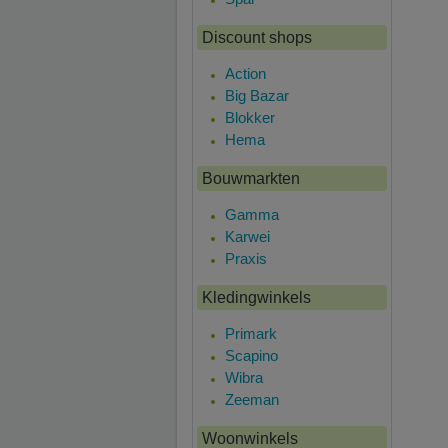
Discount shops
Action
Big Bazar
Blokker
Hema
Bouwmarkten
Gamma
Karwei
Praxis
Kledingwinkels
Primark
Scapino
Wibra
Zeeman
Woonwinkels