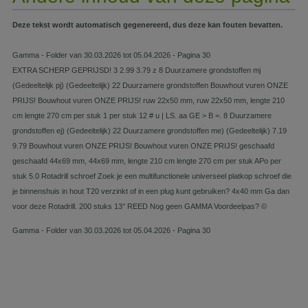
Deze tekst wordt automatisch gegenereerd, dus deze kan fouten bevatten.
Gamma - Folder van 30.03.2026 tot 05.04.2026 - Pagina 30
EXTRA SCHERP GEPRIJSD! 3 2.99 3.79 z 8 Duurzamere grondstoffen mj
(Gedeeltelijk pj) (Gedeeltelijk) 22 Duurzamere grondstoffen Bouwhout vuren ONZE
PRIJS! Bouwhout vuren ONZE PRIJS! ruw 22x50 mm, ruw 22x50 mm, lengte 210
cm lengte 270 cm per stuk 1 per stuk 12 # u | LS. aa GE > B =. 8 Duurzamere
grondstoffen ej) (Gedeeltelijk) 22 Duurzamere grondstoffen me) (Gedeeltelijk) 7.19
9.79 Bouwhout vuren ONZE PRIJS! Bouwhout vuren ONZE PRIJS! geschaafd
geschaafd 44x69 mm, 44x69 mm, lengte 210 cm lengte 270 cm per stuk APo per
stuk 5.0 Rotadrill schroef Zoek je een multifunctionele universeel platkop schroef die
je binnenshuis in hout T20 verzinkt of in een plug kunt gebruiken? 4x40 mm Ga dan
voor deze Rotadrill. 200 stuks 13° REED Nog geen GAMMA Voordeelpas? ©
Gamma - Folder van 30.03.2026 tot 05.04.2026 - Pagina 30