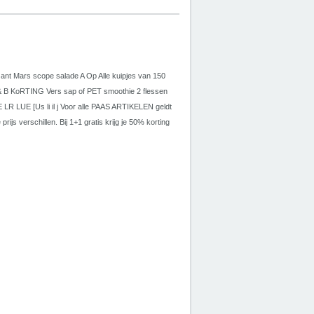
t Mars scope salade A Op Alle kuipjes van 150
 & B KoRTING Vers sap of PET smoothie 2 flessen
 LR LUE [Us li il j Voor alle PAAS ARTIKELEN geldt
js verschillen. Bij 1+1 gratis krijg je 50% korting