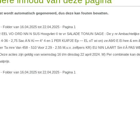
ere inhoud van deze pagina
st wordt automatisch gegenereerd, dus deze kan fouten bevatten.
 - Folder van 16.04.2025 tot 22.04.2025 - Pagina 1
AR EEL VO ORD NN N SUS Hoogvliet © te vr SALADE TONUN SAGE : De y nr Ambachtelijke an
 4-36 - 2,75 Sac A N Ki == 4° 4 en 1 PER KUIPJE Ep — EL oT wi on) ze A9/0 E Ei hee & em
iter Ta mre Van 458 - 510 Voor 2.29 - 2.55 M.u.v. zelfpers KR) EU NIN LA ART Sm il À PAS WE
ze acties zijn geldig van woensdag 16 t/m dinsdag 22 april 2024. M) Per combinatie kan de pri
alprijs.
 - Folder van 16.04.2025 tot 22.04.2025 - Pagina 1