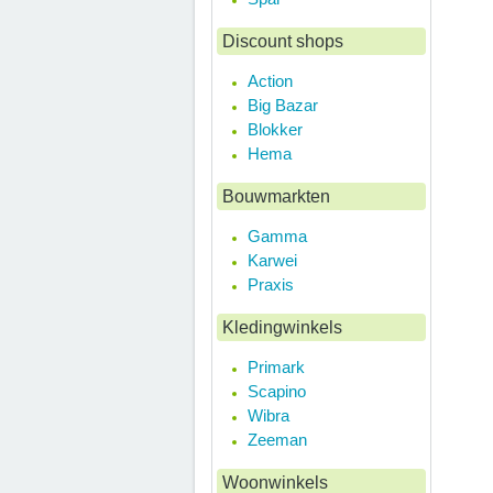
Discount shops
Action
Big Bazar
Blokker
Hema
Bouwmarkten
Gamma
Karwei
Praxis
Kledingwinkels
Primark
Scapino
Wibra
Zeeman
Woonwinkels