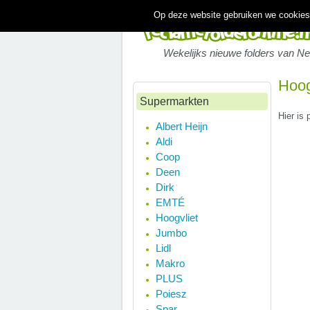
Op deze website gebruiken we cookies.
Wekelijks nieuwe folders van N
Hoog
Supermarkten
Hier is 
Albert Heijn
Aldi
Coop
Deen
Dirk
EMTÉ
Hoogvliet
Jumbo
Lidl
Makro
PLUS
Poiesz
Spar