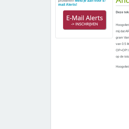
And
profiteren!
Meld je aan voor E-
mail Alerts!
Deze tek
Hoogvliet
mij dat 
gram Van
van 0.5 l
OP=OP! De
op de tota
Hoogvliet