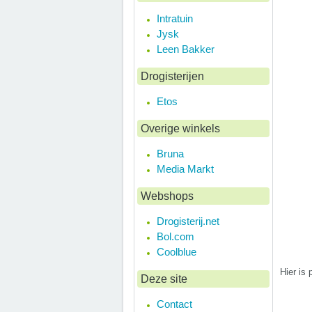
Intratuin
Jysk
Leen Bakker
Drogisterijen
Etos
Overige winkels
Bruna
Media Markt
Webshops
Drogisterij.net
Bol.com
Coolblue
Hier is 
Deze site
Contact