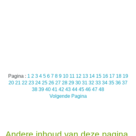
Pagina :
1
2
3
4
5
6
7
8
9
10
11
12
13
14
15
16
17
18
19
20
21
22
23
24
25
26
27
28
29
30
31
32
33
34
35
36
37
38
39
40
41
42
43
44
45
46
47
48
Volgende Pagina
Andere inhoud van deze pagina