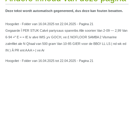
Deze tekst wordt automatisch gegenereerd, dus deze kan fouten bevatten.
Hoogvliet - Folder van 16.04.2025 tot 22.04.2025 - Pagina 21
Gegaarde Ï PER STUK Calvé partysaus spareribs Alle soorten Van 2-09 — 2,99 Van
6-94 =" E = = IE iv alve WIS ‚yv GOCH, ve £ NOFLOOR SAMBA 2 Vismarine
zalmfilet ale N Qhaal van 500 gram Van 10-85 GIER voor de BBO! LL LS | nd wk ed
IN ) À PR ent A A A > | ve Ar
Hoogvliet - Folder van 16.04.2025 tot 22.04.2025 - Pagina 21