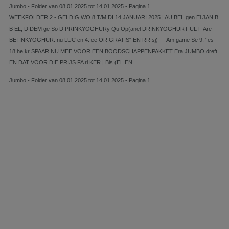
Jumbo - Folder van 08.01.2025 tot 14.01.2025 - Pagina 1
WEEKFOLDER 2 - GELDIG WO 8 T/M DI 14 JANUARI 2025 | AU BEL gen El JAN B
B EL, D DEM ge So D PRINKYOGHURy Qu Op(anel DRINKYOGHURT UL F Are
BEI INKYOGHUR: nu LUC en 4. ee OR GRATIS“ EN RR sj) — Am game Se 9, “es
18 he kr SPAAR NU MEE VOOR EEN BOODSCHAPPENPAKKET Era JUMBO dreft
EN DAT VOOR DIE PRIJS FA rl KER | Bis (EL EN
Jumbo - Folder van 08.01.2025 tot 14.01.2025 - Pagina 1