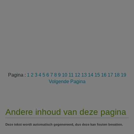
Pagina :
1
2
3
4
5
6
7
8
9
10
11
12
13
14
15
16
17
18
19
Volgende Pagina
Andere inhoud van deze pagina
Deze tekst wordt automatisch gegenereerd, dus deze kan fouten bevatten.