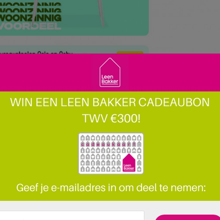
 pagina 11 van 21 pagina's van de Leen Bakker folder, geldig van 27.10.2025 t