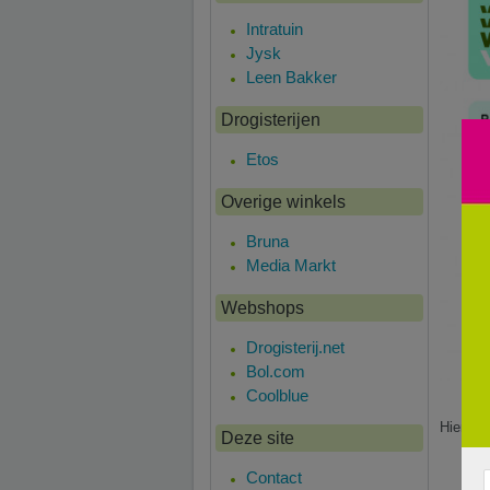
Intratuin
Jysk
Leen Bakker
Drogisterijen
Etos
Overige winkels
Bruna
Media Markt
Webshops
Drogisterij.net
Bol.com
Coolblue
Hier is
Deze site
Contact