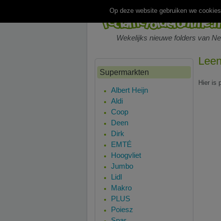
Op deze website gebruiken we cookies.
Wekelijks nieuwe folders van N
Leen
Supermarkten
Hier is
Albert Heijn
Aldi
Coop
Deen
Dirk
EMTÉ
Hoogvliet
Jumbo
Lidl
Makro
PLUS
Poiesz
Spar