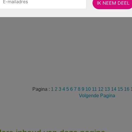
Pagina :
1
2
3
4
5
6
7
8
9
10
11
12
13
14
15
16
Volgende Pagina