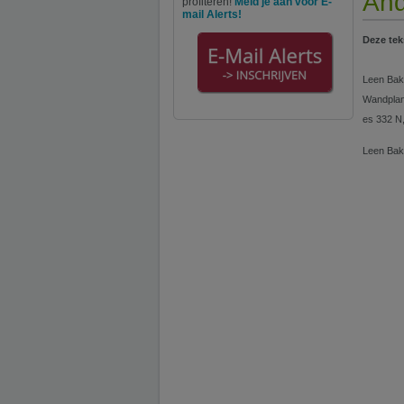
And
profiteren!
Meld je aan voor E-
mail Alerts!
Deze tek
Leen Bakk
Wandplank
es 332 N
Leen Bakk