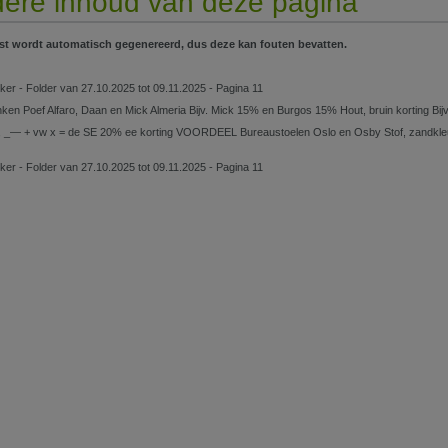
ere inhoud van deze pagina
st wordt automatisch gegenereerd, dus deze kan fouten bevatten.
er - Folder van 27.10.2025 tot 09.11.2025 - Pagina 11
en Poef Alfaro, Daan en Mick Almeria Bijv. Mick 15% en Burgos 15% Hout, bruin korting Bijv
, _— + vw x = de SE 20% ee korting VOORDEEL Bureaustoelen Oslo en Osby Stof, zandkleur 
er - Folder van 27.10.2025 tot 09.11.2025 - Pagina 11