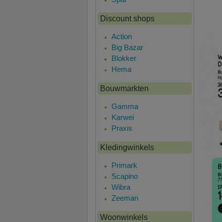
Discount shops
Action
Big Bazar
Blokker
Hema
Bouwmarkten
Gamma
Karwei
Praxis
Kledingwinkels
Primark
Scapino
Wibra
Zeeman
Woonwinkels