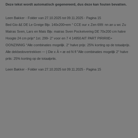
Deze tekst wordt automatisch gegenereerd, dus deze kan fouten bevatten.
Leen Bakker - Folder van 27.10.2025 tot 09.11.2025 - Pagina 15
Bed Gio &£ DE Le Greige Bijv. 140x200=em ° CCE our x Zen 699: nn an u wc Zu
Matras Sven, Lars en Mats Bijv. matras Sven Pocketvering DE 70x200 cm halve
Hoogte 24 cm prijs* 1st. 299- 2° voor en 7 4 14950 AIT PART PIRIRIIE=
OONZINNIG “Alle combinaties mogelijk. 2° halve prijs: 25% korting op de totaalprijs.
Alle dekbedovertrekken — | Die x À = æ ed N fl "Alle combinaties mogelijk 2° halve
priis: 25% korting op de totaalpriis.
Leen Bakker - Folder van 27.10.2025 tot 09.11.2025 - Pagina 15