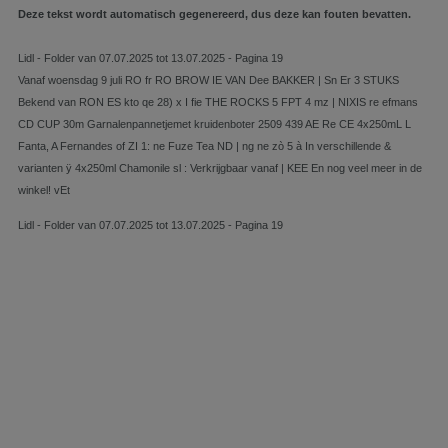
Deze tekst wordt automatisch gegenereerd, dus deze kan fouten bevatten.
Lidl - Folder van 07.07.2025 tot 13.07.2025 - Pagina 19
Vanaf woensdag 9 juli RO fr RO BROW IE VAN Dee BAKKER | Sn Er 3 STUKS
Bekend van RON ES kto qe 28) x I fie THE ROCKS 5 FPT 4 mz | NIXIS re efmans
CD CUP 30m Garnalenpannetjemet kruidenboter 2509 439 AE Re CE 4x250mL L
Fanta, A Fernandes of ZI 1: ne Fuze Tea ND | ng ne zò 5 à In verschillende &
varianten ÿ 4x250ml Chamonile sl : Verkrijgbaar vanaf | KEE En nog veel meer in de
winkel! vEt
Lidl - Folder van 07.07.2025 tot 13.07.2025 - Pagina 19