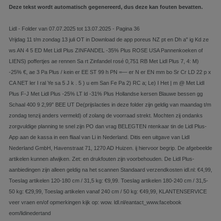
Deze tekst wordt automatisch gegenereerd, dus deze kan fouten bevatten.
Lidl - Folder van 07.07.2025 tot 13.07.2025 - Pagina 36
Vrijdag 11 t/m zondag 13 juli OT in Download de app poreus NZ pt en Dh a" ig Kd ze
ws AN 4 5 ED Met Lidl Plus ZINFANDEL -35% Plus ROSE USA Pannenkoeken of
LIENS) poffertjes ae rennen Sa rt Zinfandel rosé 0,751 RB Met Lidl Plus 7, 4: M)
-25% €, ae 3 Pa Plus / kein er EE ST 99 h PN =— er N er EN mm bo Sr Cr LD 22 p x
CA NET ler I ral Ye sa 5 J k . 5 ) u em San Fe Pa 2) RC a; Le) I Het | m @ Met Lidl
Plus F-J Met Lidl Plus -25% LT ld -31% Plus Hollandse kersen Blauwe bessen gg
Schaal 400 9 2,99” BEE UT De(prijslacties in deze folder zijn geldig van maandag t/m
zondag tenzij anders vermeld) of zolang de voorraad strekt. Mochten zij ondanks
zorgvuldige planning te snel zijn PO dan vrag BELEGTEN ntenkaar tin de Lidl Plus-
App aan de kassa in een fliaal van Li in Nederland. Ditis een uitgave van Lidl
Nederland GmbH, Havenstraat 71, 1270 AD Huizen. ij hiervoor begrip. De afgebeelde
artikelen kunnen afwijken. Zet: en drukfouten zijn voorbehouden. De Lidl Plus-
aanbiedingen zijn alleen geldig na het scannen Standaard verzendkosten idl.nl: €4,99,
Toeslag artikelen 120-180 cm / 31,5 kg: €9,99. Toeslag artikelen 180-240 cm / 31,5-
50 kg: €29,99, Toeslag artikelen vanaf 240 cm / 50 kg: €49,99, KLANTENSERVICE
veer vraen en/of opmerkingen kijk op: wow. ldl.nl/eantact_www.facebook
eom/lidinedertand