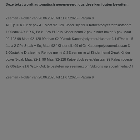
Deze tekst wordt automatisch gegenereerd, dus deze kan fouten bevatten.
Zeeman - Folder van 28.06.2025 tot 11.07.2025 - Pagina 9
AFT je © a E x re pak A + Maat 92-128 Kinder slip 99 & Katoen/polyester/elastaan €
1.00/stuk A Y ER K, Pe k.. 5 w Ei Je ls Kinder hemd 2-pak Kinder boxer 3-pak Maat
92-128 99 Maat 92-128 99 shan €2.00/stuk Katoen/polyester/elastaar € 1.67/stuk , 5
à a a 2 CP» 3-pak = Se, Maat 92-' Kinder slip 99 ni Gr Katoen/polyester/elastaan €
1.00/stuk le D a ice me Ren ge me mi & SE zen nn re wi Kinder hemd 2-pak Kinder
boxer 3-pak Maat 92-1. 99 Maat 92-128 Katoen/polyester/elastaar 99 Kaloan poesie
€2.00/stuk €1.67/stuk Ook te bestellen op zeeman.com Volg ons op social media OT
Zeeman - Folder van 28.06.2025 tot 11.07.2025 - Pagina 9